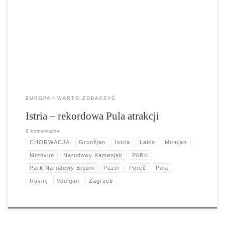
Prowansję to następna w kolejce powinna być Istria. Zjawiskowe
widoki, światowej klasy zabytki, wspaniała kuchnia, błękit morza,
niepowtarzalna atmosfera. Na trasie wycieczki są zarówno
renomowane Poreč, Rovinj czy Pula jak i mniej znane urokliwe
miasteczka regionu. Ciekawy program, krótkie odległości, […]
EUROPA
WARTO ZOBACZYĆ
Istria – rekordowa Pula atrakcji
3 komentarze
CHORWACJA
Gronžjan
Istria
Labin
Momjan
Motovun
Narodowy Kamenjak
PARK
Park Narodowy Brijuni
Pazin
Poreč
Pula
Rovinj
Vodnjan
Zagrzeb