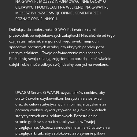
NA G-WAY.PL MOŻESZ INFORMOWAĆ INNE OSOBY O
CIEKAWYCH POMYSŁACH NA WEEKEND. NA G-WAY.PL
MOŻESZ WYRAŻAĆ SWOJE OPINIE, KOMENTARZE I
POZNAĆ OPINIE INNYCH.
DoDołącz do społeczności G‑WAY.PL i twórz z nami
przewodnik po najciekawszych zakątkach! Niezależnie od tego,
czy jesteś miłośnikiem górskich wędrówek, miejskich
spacerów, rodzinnych atrakcji czy ukrytych perełek poza
utartym szlakiem – Twoje doświadczenie ma znaczenie.
Podziel się swoją relacją, zdjęciem lub poradą – ktoś właśnie
dzięki Tobie może odkryć swój idealny pomysł na weekend.
UWAGA! Serwis G-WAY.PL używa plików cookies, aby
ułatwić swoim użytkownikom korzystanie z serwisu
oraz do celów statystycznych. Informacje uzyskane za
pomocą cookies wykorzystywane są głównie w celach
statystycznych oraz reklamowych. Pozostając na
stronie godzisz się na ich zapisywanie w Twojej
przeglądarce. Możesz samodzielnie zmienić ustawienia
przeglądarki tak, aby zablokować zapisywanie plików