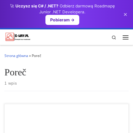
🚀
Uczysz się C# / .NET?
Odbierz darmową Roadmapę
Przejdź do treści
Junior .NET Developera.
×
Pobieram →
Search
Me
Strona główna
»
Poreč
Poreč
1 wpis
Istria – rekordowa Pula atrakcji Jeśli zwiedziłeś już Toskanię i