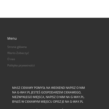
Menu
Strona główna
Warto Zobaczyć
O nas
Polityka prywatności
MASZ CIEKAWY POMYSŁ NA WEEKEND NAPISZ O NIM
NA G-WAY.PL JESTEŚ GOSPODARZEM CIEKAWEGO,
NIEZWYKŁEGO MIEJSCA, NAPISZ O NIM NA G-WAY.PL.
BYŁEŚ W CIEKAWYM MIEJSCU OPISZ JE NA G-WAY.PL