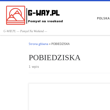
Przejdź do treści
POLSKA
G-WAY.PL — Pomysł Na Weekend —
Strona główna
»
POBIEDZISKA
POBIEDZISKA
1 wpis
Skansen miniatur w Pobiedziskach spotkać tutaj można
miniatury mniej lub bardziej znanych budowli,
zlokalizowanych jest 100 miniatur. Są to na przykład