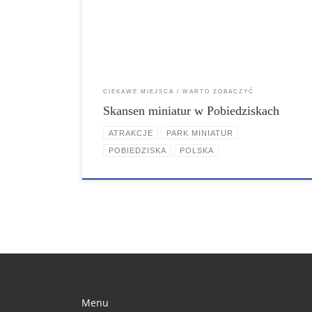
Pałac w Rogalnie, Stary Rynek w Poznaniu, Biskupin,
Katedra w Gnieźnie i Biblioteka Raczyńskich. Modele
wykonano w skali 1:20. Powstały one z różnych trwałych
materiałów. Całość jest zabezpieczona środkami […]
CIEKAWE MIEJSCA
WARTO ZOBACZYĆ
Skansen miniatur w Pobiedziskach
ATRAKCJE
PARK MINIATUR
POBIEDZISKA
POLSKA
Menu