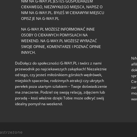
NIM NA G-WAY.PL JESTEŚ GOSPODARZEM
CIEKAWEGO, NIEZWYKŁEGO MIEJSCA, NAPISZ O
NIM NA G-WAY.PL. BYŁEŚ W CIEKAWYM MIEJSCU
OPISZ JE NA G-WAY.PL
NA G-WAY.PL MOŻESZ INFORMOWAĆ INNE
OSOBY O CIEKAWYCH POMYSŁACH NA
WEEKEND. NA G-WAY.PL MOŻESZ WYRAŻAĆ
SWOJE OPINIE, KOMENTARZE I POZNAĆ OPINIE
INNYCH.
NiN
DoDołącz do społeczności G‑WAY.PL i twórz z nami
afi
przewodnik po najciekawszych zakątkach! Niezależnie
dok
od tego, czy jesteś miłośnikiem górskich wędrówek,
spr
miejskich spacerów, rodzinnych atrakcji czy ukrytych
Cie
perełek poza utartym szlakiem – Twoje doświadczenie
zar
ma znaczenie. Podziel się swoją relacją, zdjęciem lub
mog
poradą – ktoś właśnie dzięki Tobie może odkryć swój
war
idealny pomysł na weekend.
zastrzeżone