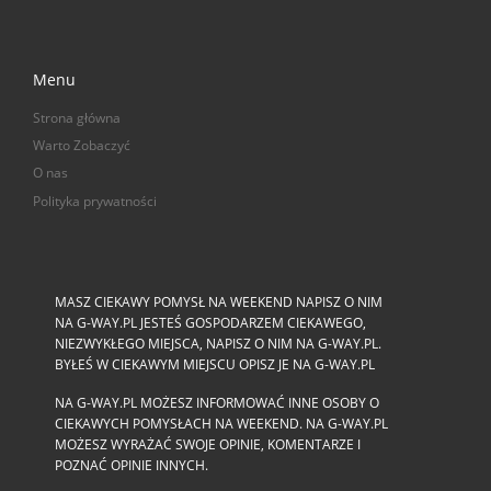
Menu
Strona główna
Warto Zobaczyć
O nas
Polityka prywatności
MASZ CIEKAWY POMYSŁ NA WEEKEND NAPISZ O NIM
NA G-WAY.PL JESTEŚ GOSPODARZEM CIEKAWEGO,
NIEZWYKŁEGO MIEJSCA, NAPISZ O NIM NA G-WAY.PL.
BYŁEŚ W CIEKAWYM MIEJSCU OPISZ JE NA G-WAY.PL
NA G-WAY.PL MOŻESZ INFORMOWAĆ INNE OSOBY O
CIEKAWYCH POMYSŁACH NA WEEKEND. NA G-WAY.PL
MOŻESZ WYRAŻAĆ SWOJE OPINIE, KOMENTARZE I
POZNAĆ OPINIE INNYCH.