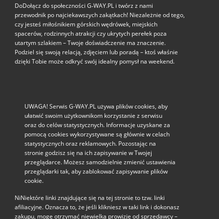
DoDołącz do społeczności G‑WAY.PL i twórz z nami
przewodnik po najciekawszych zakątkach! Niezależnie od tego,
czy jesteś miłośnikiem górskich wędrówek, miejskich
spacerów, rodzinnych atrakcji czy ukrytych perełek poza
utartym szlakiem – Twoje doświadczenie ma znaczenie.
Podziel się swoją relacją, zdjęciem lub poradą – ktoś właśnie
dzięki Tobie może odkryć swój idealny pomysł na weekend.
UWAGA! Serwis G-WAY.PL używa plików cookies, aby
ułatwić swoim użytkownikom korzystanie z serwisu
oraz do celów statystycznych. Informacje uzyskane za
pomocą cookies wykorzystywane są głównie w celach
statystycznych oraz reklamowych. Pozostając na
stronie godzisz się na ich zapisywanie w Twojej
przeglądarce. Możesz samodzielnie zmienić ustawienia
przeglądarki tak, aby zablokować zapisywanie plików
cookie.
NiNiektóre linki znajdujące się na tej stronie to tzw. linki
afiliacyjne. Oznacza to, że jeśli klikniesz w taki link i dokonasz
zakupu, mogę otrzymać niewielką prowizję od sprzedawcy –