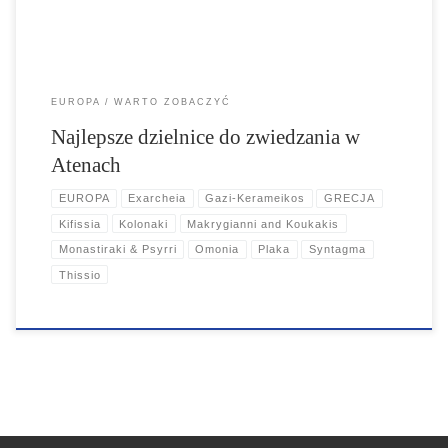
EUROPA
WARTO ZOBACZYĆ
Najlepsze dzielnice do zwiedzania w
Atenach
EUROPA
Exarcheia
Gazi-Kerameikos
GRECJA
Kifissia
Kolonaki
Makrygianni and Koukakis
Monastiraki & Psyrri
Omonia
Plaka
Syntagma
Thissio