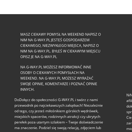
MASZ CIEKAWY POMYSŁ NA WEEKEND NAPISZ O
NIM NA G-WAY.PL JESTEŚ GOSPODARZEM
CIEKAWEGO, NIEZWYKŁEGO MIEJSCA, NAPISZ O
NIM NA G-WAY.PL. BYŁEŚ W CIEKAWYM MIEJSCU
OPISZ JE NA G-WAY.PL
NA G-WAY.PL MOŻESZ INFORMOWAĆ INNE
OSOBY O CIEKAWYCH POMYSŁACH NA
WEEKEND. NA G-WAY.PL MOŻESZ WYRAŻAĆ
SWOJE OPINIE, KOMENTARZE I POZNAĆ OPINIE
INNYCH.
NiN
DoDołącz do społeczności G‑WAY.PL i twórz z nami
afi
przewodnik po najciekawszych zakątkach! Niezależnie
dok
od tego, czy jesteś miłośnikiem górskich wędrówek,
spr
miejskich spacerów, rodzinnych atrakcji czy ukrytych
Cie
perełek poza utartym szlakiem – Twoje doświadczenie
zar
ma znaczenie. Podziel się swoją relacją, zdjęciem lub
mog