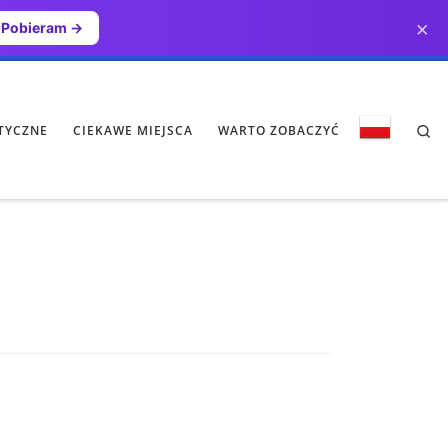
×
Pobieram →
Se
TYCZNE
CIEKAWE MIEJSCA
WARTO ZOBACZYĆ