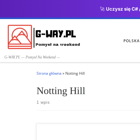
🚀
Uczysz się C# 
Przejdź do treści
POLSKA
G-WAY.PL — Pomysł Na Weekend —
Strona główna
»
Notting Hill
Notting Hill
1 wpis