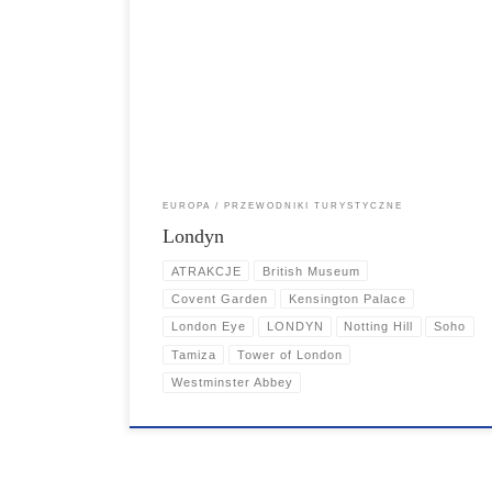
Londyn, miasto, które nigdy nie śpi, a jego tętniące życie 
bogata historia zapraszają do odkrywania na każdym
kroku. Od majestatycznych zabytków i królewskich
pałaców, przez zielone parki i tętniące życiem ulice, aż
po nieskończoną gamę kulturowych atrakcji - Londyn
oferuje coś wyjątkowego dla każdego.
EUROPA
PRZEWODNIKI TURYSTYCZNE
Londyn
ATRAKCJE
British Museum
Covent Garden
Kensington Palace
London Eye
LONDYN
Notting Hill
Soho
Tamiza
Tower of London
Westminster Abbey