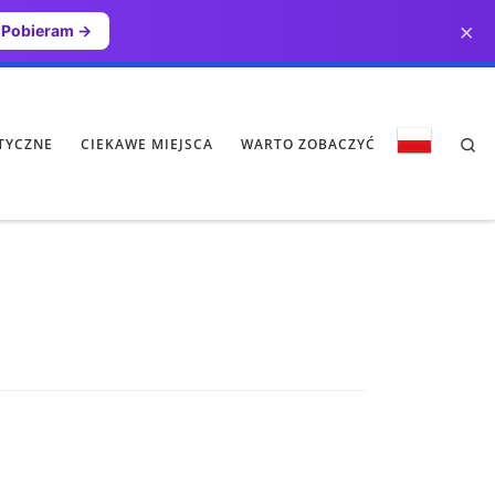
×
Pobieram →
Se
TYCZNE
CIEKAWE MIEJSCA
WARTO ZOBACZYĆ