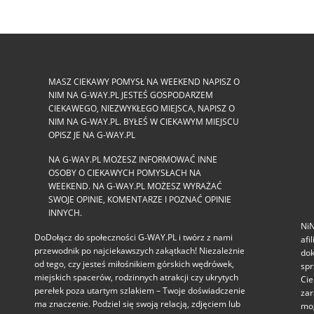
MASZ CIEKAWY POMYSŁ NA WEEKEND NAPISZ O
NIM NA G-WAY.PL JESTEŚ GOSPODARZEM
CIEKAWEGO, NIEZWYKŁEGO MIEJSCA, NAPISZ O
NIM NA G-WAY.PL. BYŁEŚ W CIEKAWYM MIEJSCU
OPISZ JE NA G-WAY.PL
NA G-WAY.PL MOŻESZ INFORMOWAĆ INNE
OSOBY O CIEKAWYCH POMYSŁACH NA
WEEKEND. NA G-WAY.PL MOŻESZ WYRAŻAĆ
SWOJE OPINIE, KOMENTARZE I POZNAĆ OPINIE
INNYCH.
NiN
DoDołącz do społeczności G‑WAY.PL i twórz z nami
afi
przewodnik po najciekawszych zakątkach! Niezależnie
dok
od tego, czy jesteś miłośnikiem górskich wędrówek,
spr
miejskich spacerów, rodzinnych atrakcji czy ukrytych
Cie
perełek poza utartym szlakiem – Twoje doświadczenie
zar
ma znaczenie. Podziel się swoją relacją, zdjęciem lub
mog