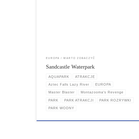
Sandcastle Waterpark to największy kryty park wodny w
Wielkiej Brytanii. Sandcastle Waterpark znajduje się na
plaży South Beach
EUROPA
WARTO ZOBACZYĆ
Sandcastle Waterpark
AQUAPARK
ATRAKCJE
Aztec Falls Lazy River
EUROPA
Master Blaster
Montazooma's Revenge
PARK
PARK ATRAKCJI
PARK ROZRYWKI
PARK WODNY