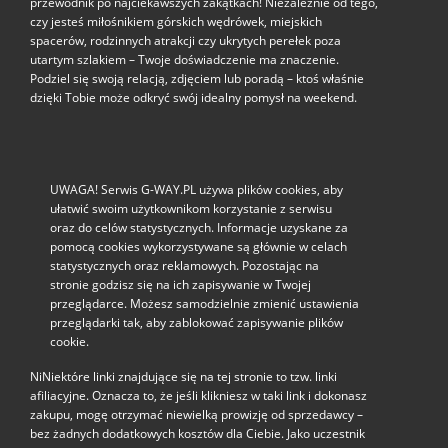
przewodnik po najciekawszych zakątkach! Niezależnie od tego,
czy jesteś miłośnikiem górskich wędrówek, miejskich
spacerów, rodzinnych atrakcji czy ukrytych perełek poza
utartym szlakiem – Twoje doświadczenie ma znaczenie.
Podziel się swoją relacją, zdjęciem lub poradą – ktoś właśnie
dzięki Tobie może odkryć swój idealny pomysł na weekend.
UWAGA! Serwis G-WAY.PL używa plików cookies, aby
ułatwić swoim użytkownikom korzystanie z serwisu
oraz do celów statystycznych. Informacje uzyskane za
pomocą cookies wykorzystywane są głównie w celach
statystycznych oraz reklamowych. Pozostając na
stronie godzisz się na ich zapisywanie w Twojej
przeglądarce. Możesz samodzielnie zmienić ustawienia
przeglądarki tak, aby zablokować zapisywanie plików
cookie.
NiNiektóre linki znajdujące się na tej stronie to tzw. linki
afiliacyjne. Oznacza to, że jeśli klikniesz w taki link i dokonasz
zakupu, mogę otrzymać niewielką prowizję od sprzedawcy –
bez żadnych dodatkowych kosztów dla Ciebie. Jako uczestnik