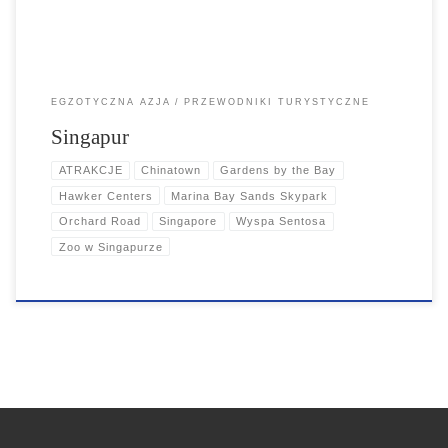
EGZOTYCZNA AZJA
PRZEWODNIKI TURYSTYCZNE
Singapur
ATRAKCJE
Chinatown
Gardens by the Bay
Hawker Centers
Marina Bay Sands Skypark
Orchard Road
Singapore
Wyspa Sentosa
Zoo w Singapurze