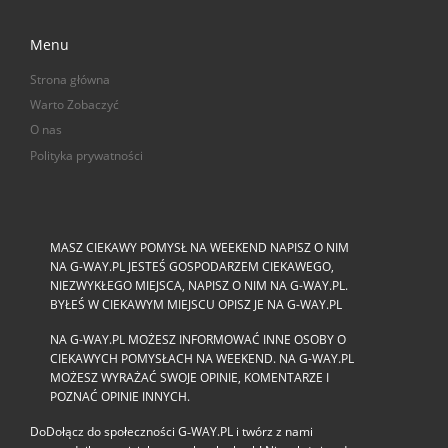
Menu
Strona główna
Warto Zobaczyć
O nas
Polityka prywatności
MASZ CIEKAWY POMYSŁ NA WEEKEND NAPISZ O NIM
NA G-WAY.PL JESTEŚ GOSPODARZEM CIEKAWEGO,
NIEZWYKŁEGO MIEJSCA, NAPISZ O NIM NA G-WAY.PL.
BYŁEŚ W CIEKAWYM MIEJSCU OPISZ JE NA G-WAY.PL
NA G-WAY.PL MOŻESZ INFORMOWAĆ INNE OSOBY O
CIEKAWYCH POMYSŁACH NA WEEKEND. NA G-WAY.PL
MOŻESZ WYRAŻAĆ SWOJE OPINIE, KOMENTARZE I
POZNAĆ OPINIE INNYCH.
DoDołącz do społeczności G‑WAY.PL i twórz z nami