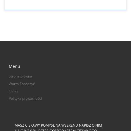
Menu
Strona główna
Warto Zobaczyć
O nas
Polityka prywatności
MASZ CIEKAWY POMYSŁ NA WEEKEND NAPISZ O NIM
NA G-WAY.PL JESTEŚ GOSPODARZEM CIEKAWEGO,