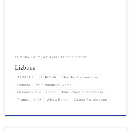
nowoczesnością, a tradycyjne smaki mieszają z kulinarnymi
innowacjami. To miasto pełne kontrastów, gdzie wąskie, brukowane
uliczki Alfamy prowadzą do nowoczesnych przestrzeni Parku
Narodów, a melancholijne dźwięki fado rozbrzmiewają obok
pulsujących rytmów życia nocnego Bairro Alto.
EUROPA
PRZEWODNIKI TURYSTYCZNE
Lizbona
ATRAKCJE
EUROPA
Klasztor Hieronimitów
Lizbona
Most Vasco da Gama
Oceanarium w Lizbonie
Plac Praça do Comércio
Tramwaj nr 28
Wieża Belem
Zamek św. Jerzego