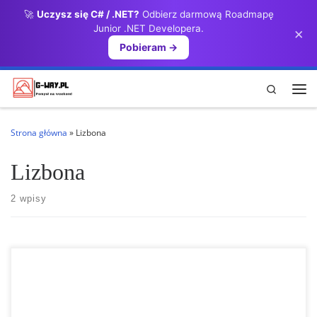
🚀
Uczysz się C# / .NET?
Odbierz darmową Roadmapę
Przejdź do treści
Junior .NET Developera.
×
Pobieram →
Search
Me
Strona główna
»
Lizbona
Lizbona
2 wpisy
Lizbona, tętniące życiem i kolorami miasto na zachodnim wybrzeżu
Portugalii, jest miejscem, w którym historia splata się z