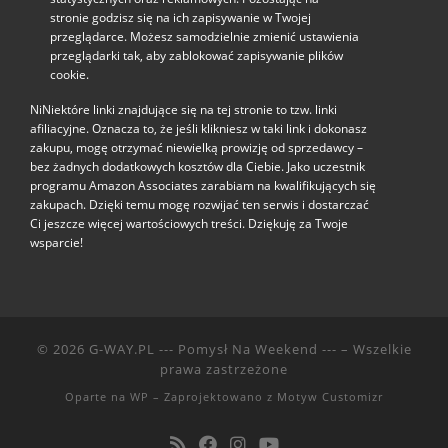
stronie godzisz się na ich zapisywanie w Twojej
przeglądarce. Możesz samodzielnie zmienić ustawienia
przeglądarki tak, aby zablokować zapisywanie plików
cookie.
NiNiektóre linki znajdujące się na tej stronie to tzw. linki
afiliacyjne. Oznacza to, że jeśli klikniesz w taki link i dokonasz
zakupu, mogę otrzymać niewielką prowizję od sprzedawcy –
bez żadnych dodatkowych kosztów dla Ciebie. Jako uczestnik
programu Amazon Associates zarabiam na kwalifikujących się
zakupach. Dzięki temu mogę rozwijać ten serwis i dostarczać
Ci jeszcze więcej wartościowych treści. Dziękuję za Twoje
wsparcie!
© 2026
G-WAY.PL --- Pomysł Na Weekend ---
– Wszelkie
prawa zastrzeżone
Oparte na
WP
– Zaprojektowano z
Motyw Customizr