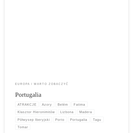
Portugalia Portugalia to kraj nad oceanem Atlantyckim w zachodniej
części Półwyspu Iberyjskiego o powierzchni 92391km2. Do Portugali
należą też wyspy Madera i Azory. Największym miastem i zarazem
stolicą jest Lizbona leżąca u ujścia najdłuższej rzeki Tagu. Drugim
wielkim i ważnym miastem jest Porto. Językiem urzędowym jest
Portugalski. Portugalia jest największym […]
EUROPA
WARTO ZOBACZYĆ
Portugalia
ATRAKCJE
Azory
Belém
Fatima
Klasztor Hieronimitów
Lizbona
Madera
Półwysep Iberyjski
Porto
Portugalia
Tagu
Tomar