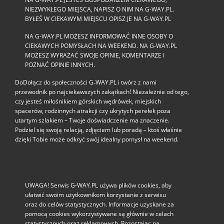
NIEZWYKŁEGO MIEJSCA, NAPISZ O NIM NA G-WAY.PL.
BYŁEŚ W CIEKAWYM MIEJSCU OPISZ JE NA G-WAY.PL
NA G-WAY.PL MOŻESZ INFORMOWAĆ INNE OSOBY O
CIEKAWYCH POMYSŁACH NA WEEKEND. NA G-WAY.PL
MOŻESZ WYRAŻAĆ SWOJE OPINIE, KOMENTARZE I
POZNAĆ OPINIE INNYCH.
DoDołącz do społeczności G‑WAY.PL i twórz z nami
przewodnik po najciekawszych zakątkach! Niezależnie od tego,
czy jesteś miłośnikiem górskich wędrówek, miejskich
spacerów, rodzinnych atrakcji czy ukrytych perełek poza
utartym szlakiem – Twoje doświadczenie ma znaczenie.
Podziel się swoją relacją, zdjęciem lub poradą – ktoś właśnie
dzięki Tobie może odkryć swój idealny pomysł na weekend.
UWAGA! Serwis G-WAY.PL używa plików cookies, aby
ułatwić swoim użytkownikom korzystanie z serwisu
oraz do celów statystycznych. Informacje uzyskane za
pomocą cookies wykorzystywane są głównie w celach
statystycznych oraz reklamowych. Pozostając na