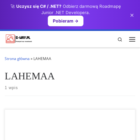
🚀
Uczysz się C# / .NET?
Odbierz darmową Roadmapę
Przejdź do treści
Junior .NET Developera.
×
Pobieram →
Search
Me
Strona główna
»
LAHEMAA
LAHEMAA
1 wpis
PARK NARODOWY LAHEMAA Park Narodowy Lahemaa położony jest
nad Zatoką Fińską i powstał celu ochrony naturalnych terenów