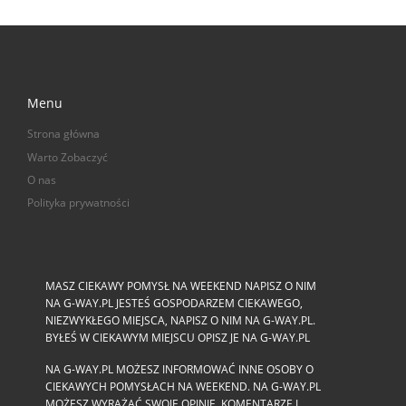
Menu
Strona główna
Warto Zobaczyć
O nas
Polityka prywatności
MASZ CIEKAWY POMYSŁ NA WEEKEND NAPISZ O NIM
NA G-WAY.PL JESTEŚ GOSPODARZEM CIEKAWEGO,
NIEZWYKŁEGO MIEJSCA, NAPISZ O NIM NA G-WAY.PL.
BYŁEŚ W CIEKAWYM MIEJSCU OPISZ JE NA G-WAY.PL
NA G-WAY.PL MOŻESZ INFORMOWAĆ INNE OSOBY O
CIEKAWYCH POMYSŁACH NA WEEKEND. NA G-WAY.PL
MOŻESZ WYRAŻAĆ SWOJE OPINIE, KOMENTARZE I