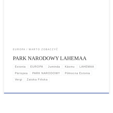
północnej Estonii. Park rozpościera się na typowo podmokłym i
bagiennym obszarze wybrzeża Morza Bałtyckiego oraz obejmuje
liczne niewielkie przybrzeżne wyspy. Na uwagę zasługuje linia
brzegowa urozmaicona przez m.in. półwyspy: Juminda, Pärispea,
Käsmu i Vergi, […]
EUROPA
WARTO ZOBACZYĆ
PARK NARODOWY LAHEMAA
Estonia
EUROPA
Juminda
Käsmu
LAHEMAA
Pärispea
PARK NARODOWY
Północna Estonia
Vergi
Zatoka Fińska