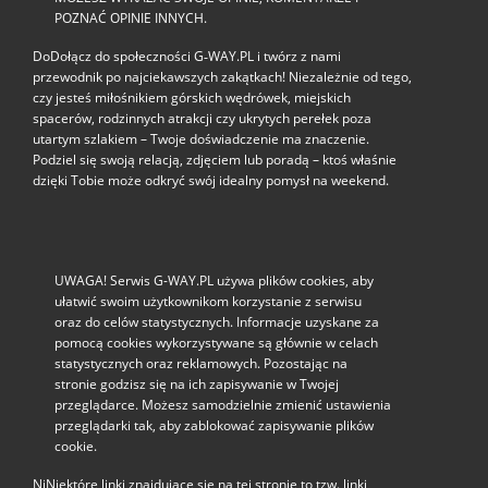
POZNAĆ OPINIE INNYCH.
DoDołącz do społeczności G‑WAY.PL i twórz z nami
przewodnik po najciekawszych zakątkach! Niezależnie od tego,
czy jesteś miłośnikiem górskich wędrówek, miejskich
spacerów, rodzinnych atrakcji czy ukrytych perełek poza
utartym szlakiem – Twoje doświadczenie ma znaczenie.
Podziel się swoją relacją, zdjęciem lub poradą – ktoś właśnie
dzięki Tobie może odkryć swój idealny pomysł na weekend.
UWAGA! Serwis G-WAY.PL używa plików cookies, aby
ułatwić swoim użytkownikom korzystanie z serwisu
oraz do celów statystycznych. Informacje uzyskane za
pomocą cookies wykorzystywane są głównie w celach
statystycznych oraz reklamowych. Pozostając na
stronie godzisz się na ich zapisywanie w Twojej
przeglądarce. Możesz samodzielnie zmienić ustawienia
przeglądarki tak, aby zablokować zapisywanie plików
cookie.
NiNiektóre linki znajdujące się na tej stronie to tzw. linki