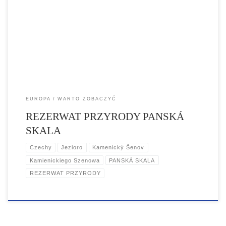
PANSKÁ SKALA to niezwykłe miejsce w okolicy Kamienickiego
Szenowa, w którym na powierzchni 1,26 ha znajduje się tylko jedna
formacja skalna składająca się z szeregu pionowych kolumn o
przekroju sześcioboku, które wyglądają jak niezwykłe organy o
setkach różnej długości piszczałek. Panská skála to niewielkie […]
EUROPA
WARTO ZOBACZYĆ
REZERWAT PRZYRODY PANSKÁ
SKALA
Czechy
Jezioro
Kamenický Šenov
Kamienickiego Szenowa
PANSKÁ SKALA
REZERWAT PRZYRODY