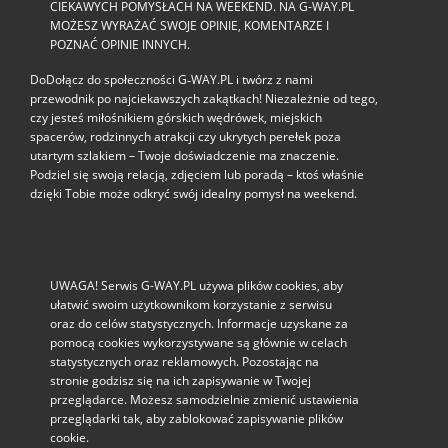
CIEKAWYCH POMYSŁACH NA WEEKEND. NA G-WAY.PL
MOŻESZ WYRAŻAĆ SWOJE OPINIE, KOMENTARZE I
POZNAĆ OPINIE INNYCH.
DoDołącz do społeczności G‑WAY.PL i twórz z nami
przewodnik po najciekawszych zakątkach! Niezależnie od tego,
czy jesteś miłośnikiem górskich wędrówek, miejskich
spacerów, rodzinnych atrakcji czy ukrytych perełek poza
utartym szlakiem – Twoje doświadczenie ma znaczenie.
Podziel się swoją relacją, zdjęciem lub poradą – ktoś właśnie
dzięki Tobie może odkryć swój idealny pomysł na weekend.
UWAGA! Serwis G-WAY.PL używa plików cookies, aby
ułatwić swoim użytkownikom korzystanie z serwisu
oraz do celów statystycznych. Informacje uzyskane za
pomocą cookies wykorzystywane są głównie w celach
statystycznych oraz reklamowych. Pozostając na
stronie godzisz się na ich zapisywanie w Twojej
przeglądarce. Możesz samodzielnie zmienić ustawienia
przeglądarki tak, aby zablokować zapisywanie plików
cookie.