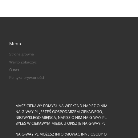
Menu
Strona główna
Warto Zobaczyć
O nas
Polityka prywatności
MASZ CIEKAWY POMYSŁ NA WEEKEND NAPISZ O NIM
NA G-WAY.PL JESTEŚ GOSPODARZEM CIEKAWEGO,
NIEZWYKŁEGO MIEJSCA, NAPISZ O NIM NA G-WAY.PL.
BYŁEŚ W CIEKAWYM MIEJSCU OPISZ JE NA G-WAY.PL
NA G-WAY.PL MOŻESZ INFORMOWAĆ INNE OSOBY O