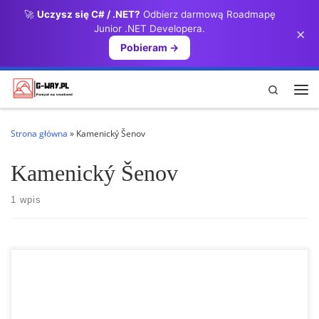
🚀
Uczysz się C# / .NET?
Odbierz darmową Roadmapę
Przejdź do treści
Junior .NET Developera.
×
Pobieram →
Search
Me
Strona główna
»
Kamenický Šenov
Kamenický Šenov
1 wpis
REZERWAT PRZYRODY PANSKÁ SKALA REZERWAT PRZYRODY