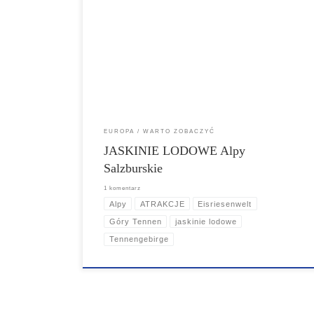
masywie Tennengebirge (Góry Tennen), w
bezpośrednim sąsiedztwie miasta Salzburg,
charakteryzują się nietypowymi formacjami lodowymi.
Pomimo dodatniej temperatury w podziemnych grotach
stale panuje mróz, dzięki czemu ogromne lodowe
kaskady się nie topią, a spływająca z góry woda zamarza
na […]
EUROPA
WARTO ZOBACZYĆ
JASKINIE LODOWE Alpy
Salzburskie
1 komentarz
Alpy
ATRAKCJE
Eisriesenwelt
Góry Tennen
jaskinie lodowe
Tennengebirge