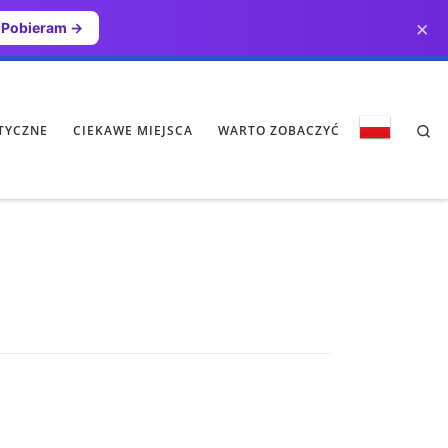
×
Pobieram →
Se
TYCZNE
CIEKAWE MIEJSCA
WARTO ZOBACZYĆ