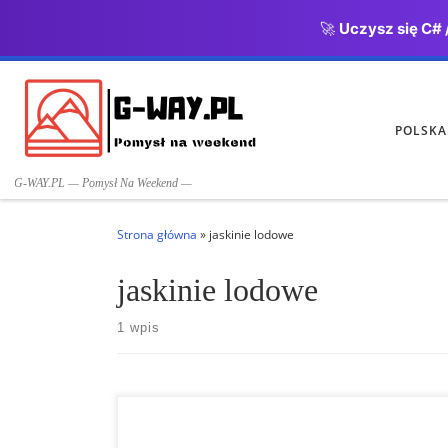
🚀
Uczysz się C# 
Przejdź do treści
POLSKA
G-WAY.PL — Pomysł Na Weekend —
Strona główna
»
jaskinie lodowe
jaskinie lodowe
1 wpis
JASKINIE LODOWE Alpy Salzburskie JASKINIE LODOWE
Alpy Salzburskie. Jaskinie Eisriesenwelt w austriackim