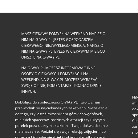
MASZ CIEKAWY POMYSŁ NA WEEKEND NAPISZ O
NIM NA G-WAY.PL JESTEŚ GOSPODARZEM
CIEKAWEGO, NIEZWYKŁEGO MIEJSCA, NAPISZ O
NIM NA G-WAY.PL. BYŁEŚ W CIEKAWYM MIEJSCU
OPISZ JE NA G-WAY.PL
NA G-WAY.PL MOŻESZ INFORMOWAĆ INNE
OSOBY O CIEKAWYCH POMYSŁACH NA
WEEKEND. NA G-WAY.PL MOŻESZ WYRAŻAĆ
SWOJE OPINIE, KOMENTARZE I POZNAĆ OPINIE
INNYCH.
NiN
DoDołącz do społeczności G‑WAY.PL i twórz z nami
afi
przewodnik po najciekawszych zakątkach! Niezależnie
dok
od tego, czy jesteś miłośnikiem górskich wędrówek,
spr
miejskich spacerów, rodzinnych atrakcji czy ukrytych
Cie
perełek poza utartym szlakiem – Twoje doświadczenie
zar
ma znaczenie. Podziel się swoją relacją, zdjęciem lub
mog
poradą – ktoś właśnie dzięki Tobie może odkryć swój