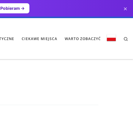
×
Pobieram →
Se
TYCZNE
CIEKAWE MIEJSCA
WARTO ZOBACZYĆ