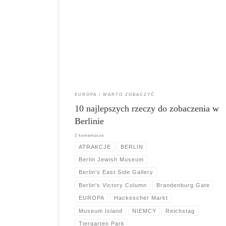
Brandenburska w Berlinie Jednym z najbardziej znanych
zabytków Berlina jest Brama Brandenburska. W historii
Niemiec Brama Brandenburska pełniła wiele różnych
funkcji. Odzwierciedla burzliwą przeszłość kraju i jego
spokojne osiągnięcia, jak żaden inny punkt orientacyjny
w Niemczech. Podczas zimnej wojny Brama
Brandenburska stała […]
EUROPA
WARTO ZOBACZYĆ
10 najlepszych rzeczy do zobaczenia w
Berlinie
2 komentarze
ATRAKCJE
BERLIN
Berlin Jewish Museum
Berlin's East Side Gallery
Berlin's Victory Column
Brandenburg Gate
EUROPA
Hackescher Markt
Museum Island
NIEMCY
Reichstag
Tiergarten Park