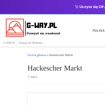
🚀
Uczysz się C# 
Przejdź do treści
POLSKA
G-WAY.PL — Pomysł Na Weekend —
Strona główna
»
Hackescher Markt
Hackescher Markt
1 wpis
10 najlepszych rzeczy do zobaczenia w Berlinie Brama