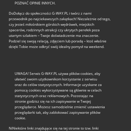
POZNAĆ OPINIE INNYCH.
DoDołącz do społeczności G‑WAY.PL i twórz z nami
przewodnik po najciekawszych zakątkach! Niezależnie od tego,
czy jesteś miłośnikiem górskich wędrówek, miejskich
spacerów, rodzinnych atrakcji czy ukrytych perełek poza
utartym szlakiem – Twoje doświadczenie ma znaczenie.
Podziel się swoją relacją, zdjęciem lub poradą – ktoś właśnie
dzięki Tobie może odkryć swój idealny pomysł na weekend.
UWAGA! Serwis G-WAY.PL używa plików cookies, aby
ułatwić swoim użytkownikom korzystanie z serwisu
oraz do celów statystycznych. Informacje uzyskane za
pomocą cookies wykorzystywane są głównie w celach
statystycznych oraz reklamowych. Pozostając na
stronie godzisz się na ich zapisywanie w Twojej
przeglądarce. Możesz samodzielnie zmienić ustawienia
przeglądarki tak, aby zablokować zapisywanie plików
cookie.
NiNiektóre linki znajdujące się na tej stronie to tzw. linki