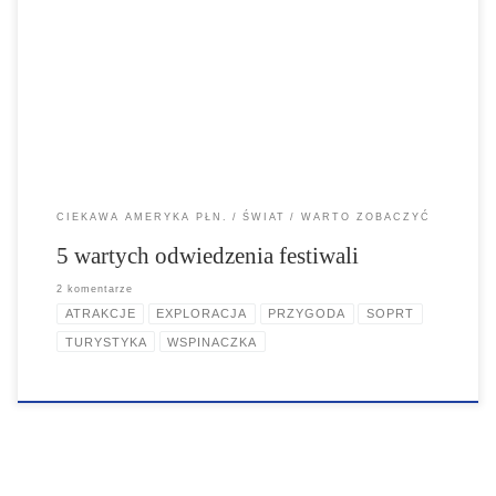
które oferują emocjonujące przygody, możliwość spotkania nowych
ludzi oraz naukę umiejętności survivalowych. Festiwale te sprzyjają
zdrowemu stylowi życia i podkreślają piękno natury, oferując
jednocześnie bogaty program atrakcji dla uczestników na każdym
poziomie zaawansowania. Przygotuj się na niezapomniane
doświadczenia i zanurz się w urokach outdoorowych festiwali!
CIEKAWA AMERYKA PŁN.
ŚWIAT
WARTO ZOBACZYĆ
5 wartych odwiedzenia festiwali
2 komentarze
ATRAKCJE
EXPLORACJA
PRZYGODA
SOPRT
TURYSTYKA
WSPINACZKA