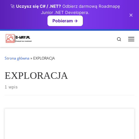
🚀
Uczysz się C# / .NET?
Odbierz darmową Roadmapę
Przejdź do treści
Junior .NET Developera.
×
Pobieram →
Search
Me
Strona główna
»
EXPLORACJA
EXPLORACJA
1 wpis
Odkryj świat festiwali na świeżym powietrzu, które przyciągają
entuzjastów aktywnego spędzania czasu. Dowiedz się o wyjątkowych
wydarzeniach, takich jak Outessa, CamelBak Pursuit czy Questival,