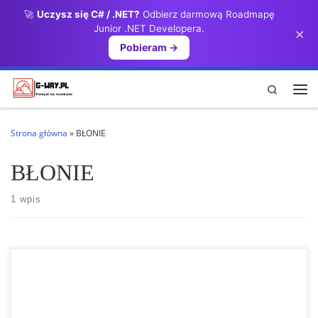
🚀
Uczysz się C# / .NET?
Odbierz darmową Roadmapę
Przejdź do treści
Junior .NET Developera.
×
Pobieram →
Search
Me
Strona główna
»
BŁONIE
BŁONIE
1 wpis
Lawendowy Pałacyk to idylliczne miejsce na peryferiach Błonia,
idealne na wypoczynek z dala od miejskiego zgiełku. Działamy w