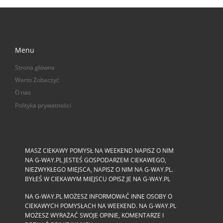
Menu
Strona główna
Warto Zobaczyć
O nas
Polityka prywatności
MASZ CIEKAWY POMYSŁ NA WEEKEND NAPISZ O NIM
NA G-WAY.PL JESTEŚ GOSPODARZEM CIEKAWEGO,
NIEZWYKŁEGO MIEJSCA, NAPISZ O NIM NA G-WAY.PL.
BYŁEŚ W CIEKAWYM MIEJSCU OPISZ JE NA G-WAY.PL
NA G-WAY.PL MOŻESZ INFORMOWAĆ INNE OSOBY O
CIEKAWYCH POMYSŁACH NA WEEKEND. NA G-WAY.PL
MOŻESZ WYRAŻAĆ SWOJE OPINIE, KOMENTARZE I