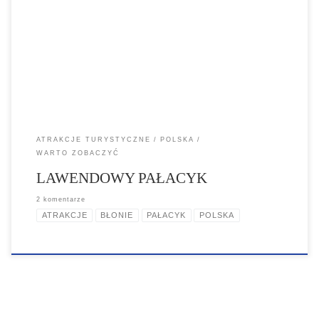
otoczeniu pięknej przyrody, oferując komfortowe pokoje, co sprzyja
relaksowi i regeneracji. Pragniemy zapewnić niezapomniane
kulinarne doznania, czerpiąc inspiracje z tradycyjnych przepisów. To
idealne miejsce na organizację różnych wydarzeń oraz akcji
charytatywnych.
ATRAKCJE TURYSTYCZNE
POLSKA
WARTO ZOBACZYĆ
LAWENDOWY PAŁACYK
2 komentarze
ATRAKCJE
BŁONIE
PAŁACYK
POLSKA