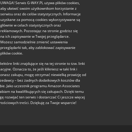
UWAGA! Serwis G-WAY.PL używa plików cookies,
aby ułatwić swoim użytkownikom korzystanie z
serwisu oraz do celów statystycznych. Informacje
uzyskane za pomocą cookies wykorzystywane są
głównie w celach statystycznych oraz
reklamowych. Pozostając na stronie godzisz się
na ich zapisywanie w Twojej przeglądarce.
Możesz samodzielnie zmienić ustawienia
przeglądarki tak, aby zablokować zapisywanie
plików cookie.
iektóre linki znajdujące się na tej stronie to tzw. linki
liacyjne. Oznacza to, że jeśli klikniesz w taki link i
onasz zakupu, mogę otrzymać niewielką prowizję od
zedawcy – bez żadnych dodatkowych kosztów dla
bie. Jako uczestnik programu Amazon Associates
abiam na kwalifikujących się zakupach. Dzięki temu
ę rozwijać ten serwis i dostarczać Ci jeszcze więcej
tościowych treści. Dziękuję za Twoje wsparcie!