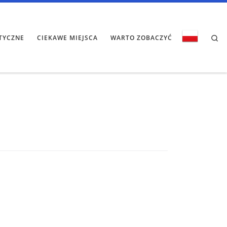
Se
TYCZNE
CIEKAWE MIEJSCA
WARTO ZOBACZYĆ