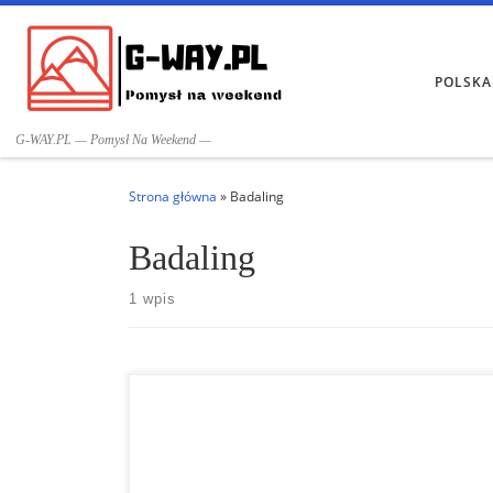
Przejdź do treści
POLSKA
G-WAY.PL — Pomysł Na Weekend —
Strona główna
»
Badaling
Badaling
1 wpis
Wielki Mur Chiny Wielki Mur Chiny Podobnie jak
Jiuzhaigou, Wielki Mur Chiński jest jedną z
najpopularniejszych atrakcji turystycznych w Chinach.