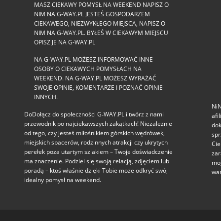
MASZ CIEKAWY POMYSŁ NA WEEKEND NAPISZ O
NIM NA G-WAY.PL JESTEŚ GOSPODARZEM
CIEKAWEGO, NIEZWYKŁEGO MIEJSCA, NAPISZ O
NIM NA G-WAY.PL. BYŁEŚ W CIEKAWYM MIEJSCU
OPISZ JE NA G-WAY.PL
NA G-WAY.PL MOŻESZ INFORMOWAĆ INNE
OSOBY O CIEKAWYCH POMYSŁACH NA
WEEKEND. NA G-WAY.PL MOŻESZ WYRAŻAĆ
SWOJE OPINIE, KOMENTARZE I POZNAĆ OPINIE
INNYCH.
NiN
DoDołącz do społeczności G‑WAY.PL i twórz z nami
afi
przewodnik po najciekawszych zakątkach! Niezależnie
dok
od tego, czy jesteś miłośnikiem górskich wędrówek,
spr
miejskich spacerów, rodzinnych atrakcji czy ukrytych
Cie
perełek poza utartym szlakiem – Twoje doświadczenie
zar
ma znaczenie. Podziel się swoją relacją, zdjęciem lub
mog
poradą – ktoś właśnie dzięki Tobie może odkryć swój
war
idealny pomysł na weekend.