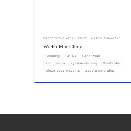
Jednak w przeciwieństwie do Jiuzhaigou Wielki Mur jest
być może jeszcze bardziej znany na całym świecie niż w
Chinach – i jest bardzo zatłoczony każdego dnia w roku.
Przynajmniej w […]
EGZOTYCZNA AZJA
ŚWIAT
WARTO ZOBACZYĆ
Wielki Mur Chiny
Badaling
CHINY
Great Wall
sieci fortów
system obronny
Wielki Mur
wieża obserwacyjna
zapora naturalna