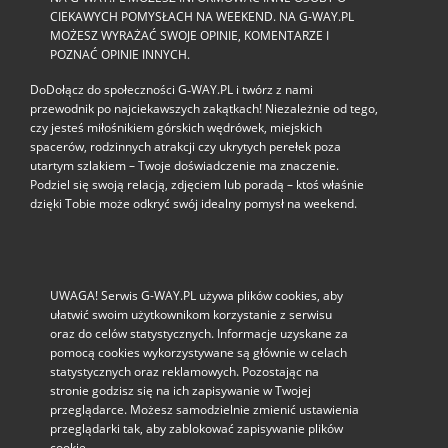
CIEKAWYCH POMYSŁACH NA WEEKEND. NA G-WAY.PL
MOŻESZ WYRAŻAĆ SWOJE OPINIE, KOMENTARZE I
POZNAĆ OPINIE INNYCH.
DoDołącz do społeczności G‑WAY.PL i twórz z nami
przewodnik po najciekawszych zakątkach! Niezależnie od tego,
czy jesteś miłośnikiem górskich wędrówek, miejskich
spacerów, rodzinnych atrakcji czy ukrytych perełek poza
utartym szlakiem – Twoje doświadczenie ma znaczenie.
Podziel się swoją relacją, zdjęciem lub poradą – ktoś właśnie
dzięki Tobie może odkryć swój idealny pomysł na weekend.
UWAGA! Serwis G-WAY.PL używa plików cookies, aby
ułatwić swoim użytkownikom korzystanie z serwisu
oraz do celów statystycznych. Informacje uzyskane za
pomocą cookies wykorzystywane są głównie w celach
statystycznych oraz reklamowych. Pozostając na
stronie godzisz się na ich zapisywanie w Twojej
przeglądarce. Możesz samodzielnie zmienić ustawienia
przeglądarki tak, aby zablokować zapisywanie plików
cookie.