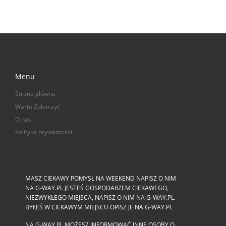
Menu
Strona główna
Warto Zobaczyć
O nas
Polityka prywatności
MASZ CIEKAWY POMYSŁ NA WEEKEND NAPISZ O NIM
NA G-WAY.PL JESTEŚ GOSPODARZEM CIEKAWEGO,
NIEZWYKŁEGO MIEJSCA, NAPISZ O NIM NA G-WAY.PL.
BYŁEŚ W CIEKAWYM MIEJSCU OPISZ JE NA G-WAY.PL
NA G-WAY.PL MOŻESZ INFORMOWAĆ INNE OSOBY O