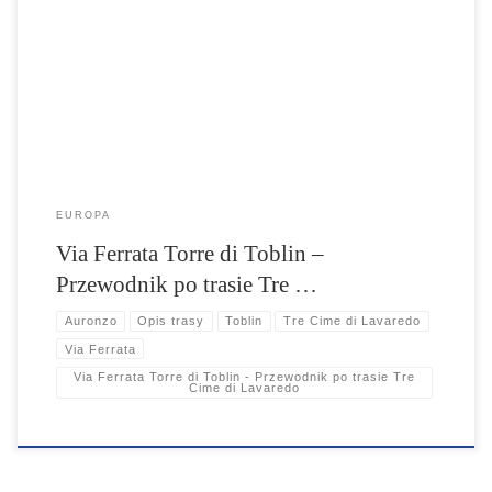
Położona w malowniczym regionie Tre Cime di Lavaredo, trasa ma
długość 9,8 km i oferuje bezpieczne poruszanie się po stromych
zboczach dzięki stalowym linkom i punktom widokowym. Dowiedz się,
jak najlepiej przygotować się do wspinaczki, który okres jest
najodpowiedniejszy na wędrówki oraz jakie inne atrakcje czekają w
okolicy. Odkryj naturalne piękno Dolomitów i przeżyj wyjątkową
przygodę na via ferrata Torre di Toblin.
EUROPA
Via Ferrata Torre di Toblin –
Przewodnik po trasie Tre …
Auronzo
Opis trasy
Toblin
Tre Cime di Lavaredo
Via Ferrata
Via Ferrata Torre di Toblin - Przewodnik po trasie Tre
Cime di Lavaredo