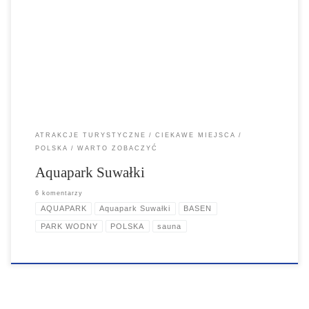
Przyjemne miejsce z kilkoma zjeżdzalniami, na miejscu dostępne są
sauny - parowa - mocno zaparowana i sucha :). Osobny basen
pływacki dla pływaków, dla chlapaczy rwący nurt, kilka grzybków kilka
jacuzzi.
ATRAKCJE TURYSTYCZNE
CIEKAWE MIEJSCA
POLSKA
WARTO ZOBACZYĆ
Aquapark Suwałki
6 komentarzy
AQUAPARK
Aquapark Suwałki
BASEN
PARK WODNY
POLSKA
sauna