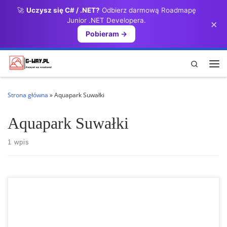
🚀
Uczysz się C# / .NET?
Odbierz darmową Roadmapę
Przejdź do treści
Junior .NET Developera.
×
Pobieram →
Search
Me
Strona główna
»
Aquapark Suwałki
Aquapark Suwałki
1 wpis