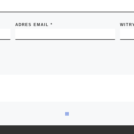
ADRES EMAIL
*
WITR
POWRÓT DO LISTY POSTÓW