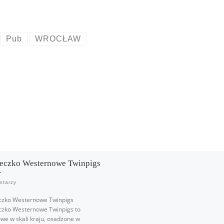
Pub
WROCŁAW
eczko Westernowe Twinpigs
ntarzy
czko Westernowe Twinpigs
czko Westernowe Twinpigs to
we w skali kraju, osadzone w