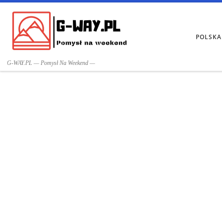
Przejdź do treści
POLSKA
G-WAY.PL — Pomysł Na Weekend —