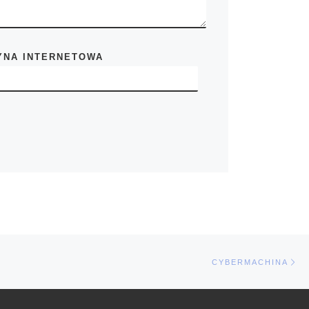
YNA INTERNETOWA
Na
CYBERMACHINA