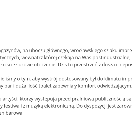
i magazynów, na uboczu głównego, wrocławskiego szlaku imp
stycznych, wewnątrz której czekają na Was postindustrialne
i iście surowe otoczenie. Dziś to przestrzeń z duszą i niep
liśmy o tym, aby wystrój dostosowany był do klimatu impre
ny bar i duża ilość toalet zapewniały komfort odwiedzającym
 a artyści, którzy występują przed pralniową publicznością
dy festiwali z muzyką elektroniczną. Do dyspozycji jest zar
zeń barowa.