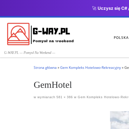
🚀
Uczysz się C# 
Przejdź do treści
POLSKA
G-WAY.PL — Pomysł Na Weekend —
Strona główna
»
Gem Kompleks Hotelowo-Rekreacyjny
»
Ge
GemHotel
w wymiarach
581 × 386
w
Gem Kompleks Hotelowo-Rekr
Nawigacja po obrazach