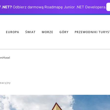
/ .NET?
Odbierz darmową Roadmapę Junior .NET Developera.
EUROPA
ŚWIAT
MORZE
GÓRY
PRZEWODNIKI TURYS
mHotel
eacyjny