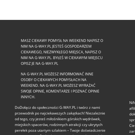
MASZ CIEKAWY POMYSŁ NA WEEKEND NAPISZ O
NIM NA G-WAY.PL JESTEŚ GOSPODARZEM
CIEKAWEGO, NIEZWYKŁEGO MIEJSCA, NAPISZ O
NIM NA G-WAY.PL. BYŁEŚ W CIEKAWYM MIEJSCU
OPISZ JE NA G-WAY.PL
NA G-WAY.PL MOŻESZ INFORMOWAĆ INNE
OSOBY O CIEKAWYCH POMYSŁACH NA
WEEKEND. NA G-WAY.PL MOŻESZ WYRAŻAĆ
SWOJE OPINIE, KOMENTARZE I POZNAĆ OPINIE
INNYCH.
NiN
DoDołącz do społeczności G‑WAY.PL i twórz z nami
afi
przewodnik po najciekawszych zakątkach! Niezależnie
dok
od tego, czy jesteś miłośnikiem górskich wędrówek,
spr
miejskich spacerów, rodzinnych atrakcji czy ukrytych
Cie
perełek poza utartym szlakiem – Twoje doświadczenie
zar