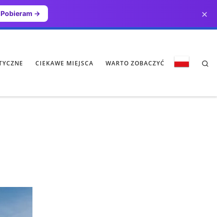
×
Pobieram →
Se
TYCZNE
CIEKAWE MIEJSCA
WARTO ZOBACZYĆ