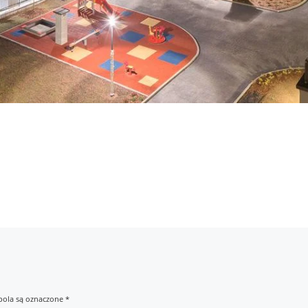
ola są oznaczone
*