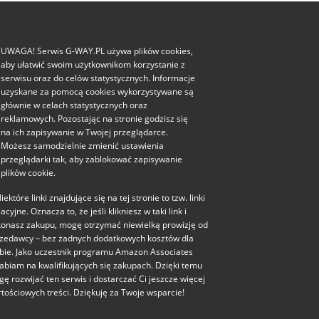
UWAGA! Serwis G-WAY.PL używa plików cookies,
aby ułatwić swoim użytkownikom korzystanie z
serwisu oraz do celów statystycznych. Informacje
uzyskane za pomocą cookies wykorzystywane są
głównie w celach statystycznych oraz
reklamowych. Pozostając na stronie godzisz się
na ich zapisywanie w Twojej przeglądarce.
Możesz samodzielnie zmienić ustawienia
przeglądarki tak, aby zablokować zapisywanie
plików cookie.
iektóre linki znajdujące się na tej stronie to tzw. linki
liacyjne. Oznacza to, że jeśli klikniesz w taki link i
onasz zakupu, mogę otrzymać niewielką prowizję od
zedawcy – bez żadnych dodatkowych kosztów dla
bie. Jako uczestnik programu Amazon Associates
abiam na kwalifikujących się zakupach. Dzięki temu
ę rozwijać ten serwis i dostarczać Ci jeszcze więcej
tościowych treści. Dziękuję za Twoje wsparcie!