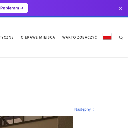
×
Pobieram →
Se
TYCZNE
CIEKAWE MIEJSCA
WARTO ZOBACZYĆ
Następny