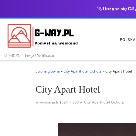
🚀
Uczysz się C# 
Przejdź do treści
POLSKA
G-WAY.PL — Pomysł Na Weekend —
Strona główna
»
City Aparthotel Ochota
»
City Apart Hotel
City Apart Hotel
w wymiarach
1024 × 683
w
City Aparthotel Ochota
Nawigacja po obrazach