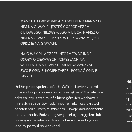
MASZ CIEKAWY POMYSŁ NA WEEKEND NAPISZ O
NIM NA G-WAY.PL JESTEŚ GOSPODARZEM
CIEKAWEGO, NIEZWYKŁEGO MIEJSCA, NAPISZ O
NIM NA G-WAY.PL. BYŁEŚ W CIEKAWYM MIEJSCU
OPISZ JE NA G-WAY.PL
NA G-WAY.PL MOŻESZ INFORMOWAĆ INNE
OSOBY O CIEKAWYCH POMYSŁACH NA
WEEKEND. NA G-WAY.PL MOŻESZ WYRAŻAĆ
SWOJE OPINIE, KOMENTARZE I POZNAĆ OPINIE
INNYCH.
NiN
DoDołącz do społeczności G‑WAY.PL i twórz z nami
afi
przewodnik po najciekawszych zakątkach! Niezależnie
dok
od tego, czy jesteś miłośnikiem górskich wędrówek,
spr
miejskich spacerów, rodzinnych atrakcji czy ukrytych
Cie
perełek poza utartym szlakiem – Twoje doświadczenie
zar
ma znaczenie. Podziel się swoją relacją, zdjęciem lub
mog
poradą – ktoś właśnie dzięki Tobie może odkryć swój
war
idealny pomysł na weekend.