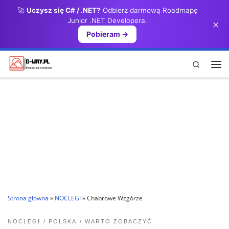
🚀
Uczysz się C# / .NET?
Odbierz darmową Roadmapę
Przejdź do treści
Junior .NET Developera.
×
Pobieram →
Search
Me
Strona główna
»
NOCLEGI
»
Chabrowe Wzgórze
NOCLEGI
POLSKA
WARTO ZOBACZYĆ