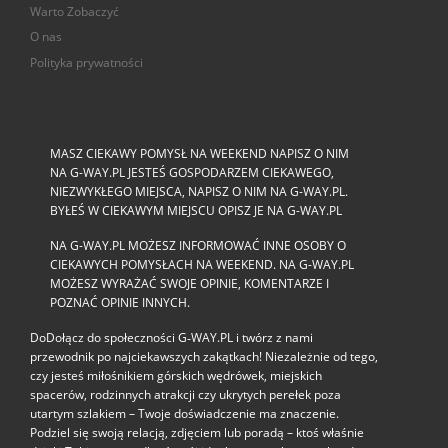
Warto Zobaczyć
O nas
Polityka prywatności
MASZ CIEKAWY POMYSŁ NA WEEKEND NAPISZ O NIM
NA G-WAY.PL JESTEŚ GOSPODARZEM CIEKAWEGO,
NIEZWYKŁEGO MIEJSCA, NAPISZ O NIM NA G-WAY.PL.
BYŁEŚ W CIEKAWYM MIEJSCU OPISZ JE NA G-WAY.PL
NA G-WAY.PL MOŻESZ INFORMOWAĆ INNE OSOBY O
CIEKAWYCH POMYSŁACH NA WEEKEND. NA G-WAY.PL
MOŻESZ WYRAŻAĆ SWOJE OPINIE, KOMENTARZE I
POZNAĆ OPINIE INNYCH.
DoDołącz do społeczności G‑WAY.PL i twórz z nami
przewodnik po najciekawszych zakątkach! Niezależnie od tego,
czy jesteś miłośnikiem górskich wędrówek, miejskich
spacerów, rodzinnych atrakcji czy ukrytych perełek poza
utartym szlakiem – Twoje doświadczenie ma znaczenie.
Podziel się swoją relacją, zdjęciem lub poradą – ktoś właśnie