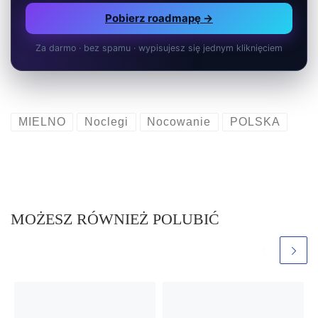
Pobierz roadmapę →
Za darmo · bez spamu · wypisujesz się jednym kliknięciem
MIELNO
Noclegi
Nocowanie
POLSKA
MOŻESZ RÓWNIEŻ POLUBIĆ