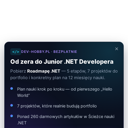
×
</>
DEV-HOBBY.PL · BEZPŁATNIE
Od zera do Junior .NET Developera
Pobierz
Roadmapę .NET
— 5 etapów, 7 projektów do
portfolio i konkretny plan na 12 miesięcy nauki.
Plan nauki krok po kroku — od pierwszego „Hello
World”
7 projektów, które realnie budują portfolio
Ponad 260 darmowych artykułów w Ścieżce nauki
.NET