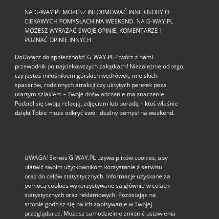
NA G-WAY.PL MOŻESZ INFORMOWAĆ INNE OSOBY O
CIEKAWYCH POMYSŁACH NA WEEKEND. NA G-WAY.PL
MOŻESZ WYRAŻAĆ SWOJE OPINIE, KOMENTARZE I
POZNAĆ OPINIE INNYCH.
DoDołącz do społeczności G‑WAY.PL i twórz z nami
przewodnik po najciekawszych zakątkach! Niezależnie od tego,
czy jesteś miłośnikiem górskich wędrówek, miejskich
spacerów, rodzinnych atrakcji czy ukrytych perełek poza
utartym szlakiem – Twoje doświadczenie ma znaczenie.
Podziel się swoją relacją, zdjęciem lub poradą – ktoś właśnie
dzięki Tobie może odkryć swój idealny pomysł na weekend.
UWAGA! Serwis G-WAY.PL używa plików cookies, aby
ułatwić swoim użytkownikom korzystanie z serwisu
oraz do celów statystycznych. Informacje uzyskane za
pomocą cookies wykorzystywane są głównie w celach
statystycznych oraz reklamowych. Pozostając na
stronie godzisz się na ich zapisywanie w Twojej
przeglądarce. Możesz samodzielnie zmienić ustawienia