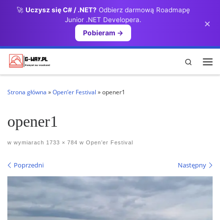
🚀
Uczysz się C# / .NET?
Odbierz darmową Roadmapę
Przejdź do treści
Junior .NET Developera.
×
Pobieram →
Search
Me
Strona główna
»
Open’er Festival
»
opener1
opener1
w wymiarach
1733 × 784
w
Open’er Festival
Nawigacja po obrazach
Poprzedni
Następny