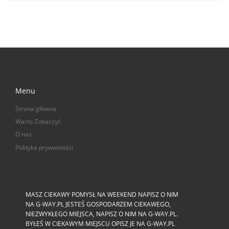
Menu
Strona główna
Warto Zobaczyć
O nas
Polityka prywatności
MASZ CIEKAWY POMYSŁ NA WEEKEND NAPISZ O NIM
NA G-WAY.PL JESTEŚ GOSPODARZEM CIEKAWEGO,
NIEZWYKŁEGO MIEJSCA, NAPISZ O NIM NA G-WAY.PL.
BYŁEŚ W CIEKAWYM MIEJSCU OPISZ JE NA G-WAY.PL