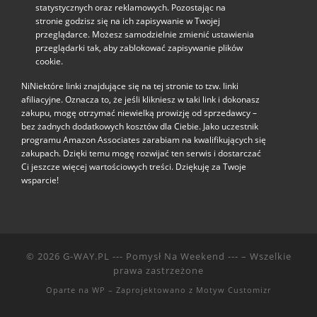
statystycznych oraz reklamowych. Pozostając na
stronie godzisz się na ich zapisywanie w Twojej
przeglądarce. Możesz samodzielnie zmienić ustawienia
przeglądarki tak, aby zablokować zapisywanie plików
cookie.
NiNiektóre linki znajdujące się na tej stronie to tzw. linki
afiliacyjne. Oznacza to, że jeśli klikniesz w taki link i dokonasz
zakupu, mogę otrzymać niewielką prowizję od sprzedawcy –
bez żadnych dodatkowych kosztów dla Ciebie. Jako uczestnik
programu Amazon Associates zarabiam na kwalifikujących się
zakupach. Dzięki temu mogę rozwijać ten serwis i dostarczać
Ci jeszcze więcej wartościowych treści. Dziękuję za Twoje
wsparcie!
© 2026
G-WAY.PL --- Pomysł Na Weekend ---
– Wszelkie
prawa zastrzeżone
Oparte na
WP
– Zaprojektowano z
Motyw Customizr