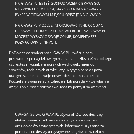
NA G-WAY.PL JESTEŚ GOSPODARZEM CIEKAWEGO,
NIEZWYKŁEGO MIEJSCA, NAPISZ O NIM NA G-WAY.PL.
BYŁEŚ W CIEKAWYM MIEJSCU OPISZ JE NA G-WAY.PL
NA G-WAY.PL MOŻESZ INFORMOWAĆ INNE OSOBY O
CIEKAWYCH POMYSŁACH NA WEEKEND. NA G-WAY.PL
MOŻESZ WYRAŻAĆ SWOJE OPINIE, KOMENTARZE I
POZNAĆ OPINIE INNYCH.
DoDołącz do społeczności G‑WAY.PL i twórz z nami
przewodnik po najciekawszych zakątkach! Niezależnie od tego,
czy jesteś miłośnikiem górskich wędrówek, miejskich
spacerów, rodzinnych atrakcji czy ukrytych perełek poza
utartym szlakiem – Twoje doświadczenie ma znaczenie.
Podziel się swoją relacją, zdjęciem lub poradą – ktoś właśnie
dzięki Tobie może odkryć swój idealny pomysł na weekend.
UWAGA! Serwis G-WAY.PL używa plików cookies, aby
ułatwić swoim użytkownikom korzystanie z serwisu
oraz do celów statystycznych. Informacje uzyskane za
pomocą cookies wykorzystywane są głównie w celach