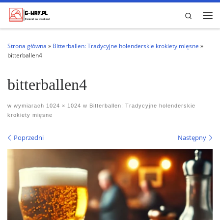
Przejdź do treści
Search
Me
Strona główna
»
Bitterballen: Tradycyjne holenderskie krokiety mięsne
»
bitterballen4
bitterballen4
w wymiarach
1024 × 1024
w
Bitterballen: Tradycyjne holenderskie
krokiety mięsne
Nawigacja po obrazach
Poprzedni
Następny