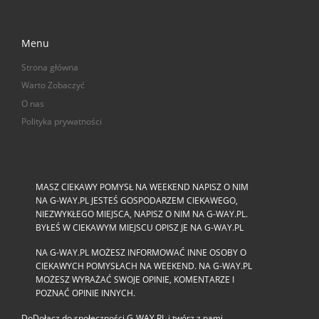
Menu
Strona główna
Warto Zobaczyć
O nas
Polityka prywatności
MASZ CIEKAWY POMYSŁ NA WEEKEND NAPISZ O NIM
NA G-WAY.PL JESTEŚ GOSPODARZEM CIEKAWEGO,
NIEZWYKŁEGO MIEJSCA, NAPISZ O NIM NA G-WAY.PL.
BYŁEŚ W CIEKAWYM MIEJSCU OPISZ JE NA G-WAY.PL
NA G-WAY.PL MOŻESZ INFORMOWAĆ INNE OSOBY O
CIEKAWYCH POMYSŁACH NA WEEKEND. NA G-WAY.PL
MOŻESZ WYRAŻAĆ SWOJE OPINIE, KOMENTARZE I
POZNAĆ OPINIE INNYCH.
DoDołącz do społeczności G‑WAY.PL i twórz z nami