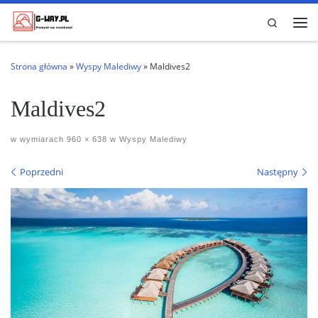
Przejdź do treści
Search
Me
Strona główna
»
Wyspy Malediwy
»
Maldives2
Maldives2
w wymiarach
960 × 638
w
Wyspy Malediwy
Nawigacja po obrazach
Poprzedni
Następny