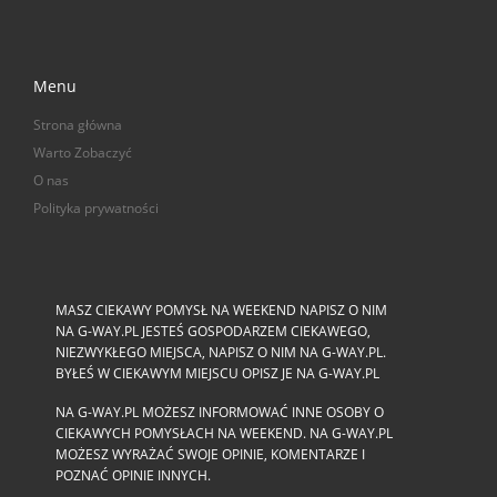
Menu
Strona główna
Warto Zobaczyć
O nas
Polityka prywatności
MASZ CIEKAWY POMYSŁ NA WEEKEND NAPISZ O NIM
NA G-WAY.PL JESTEŚ GOSPODARZEM CIEKAWEGO,
NIEZWYKŁEGO MIEJSCA, NAPISZ O NIM NA G-WAY.PL.
BYŁEŚ W CIEKAWYM MIEJSCU OPISZ JE NA G-WAY.PL
NA G-WAY.PL MOŻESZ INFORMOWAĆ INNE OSOBY O
CIEKAWYCH POMYSŁACH NA WEEKEND. NA G-WAY.PL
MOŻESZ WYRAŻAĆ SWOJE OPINIE, KOMENTARZE I
POZNAĆ OPINIE INNYCH.