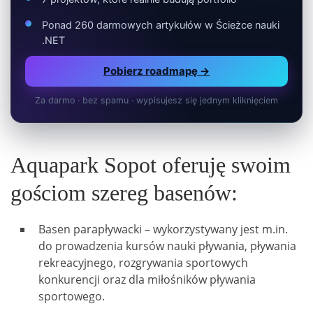
Ponad 260 darmowych artykułów w Ścieżce nauki
.NET
Pobierz roadmapę →
Za darmo · bez spamu · wypisujesz się jednym kliknięciem
Aquapark Sopot oferuję swoim
gościom szereg basenów:
Basen parapływacki – wykorzystywany jest m.in.
do prowadzenia kursów nauki pływania, pływania
rekreacyjnego, rozgrywania sportowych
konkurencji oraz dla miłośników pływania
sportowego.