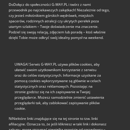
DoDołącz do społeczności G‑WAY.PL i twórz z nami
przewodnik po najciekawszych zakątkach! Niezależnie od tego,
czy jesteś miłośnikiem górskich wędrówek, miejskich
spacerów, rodzinnych atrakcji czy ukrytych perełek poza
utartym szlakiem – Twoje doświadczenie ma znaczenie.
Podziel się swoją relacją, zdjęciem lub poradą – ktoś właśnie
dzięki Tobie może odkryć swój idealny pomysł na weekend.
UWAGA! Serwis G-WAY.PL używa plików cookies, aby
ułatwić swoim użytkownikom korzystanie z serwisu
oraz do celów statystycznych. Informacje uzyskane za
pomocą cookies wykorzystywane są głównie w celach
statystycznych oraz reklamowych. Pozostając na
stronie godzisz się na ich zapisywanie w Twojej
przeglądarce. Możesz samodzielnie zmienić ustawienia
przeglądarki tak, aby zablokować zapisywanie plików
cookie.
NiNiektóre linki znajdujące się na tej stronie to tzw. linki
afiliacyjne. Oznacza to, że jeśli klikniesz w taki link i dokonasz
zakupu, mogę otrzymać niewielką prowizję od sprzedawcy –