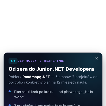
×
</>
DEV-HOBBY.PL · BEZPŁATNIE
Od zera do Junior .NET Developera
Pobierz
Roadmapę .NET
— 5 etapów, 7 projektów do
portfolio i konkretny plan na 12 miesięcy nauki.
Plan nauki krok po kroku — od pierwszego „Hello
World”
7 projektów, które realnie budują portfolio