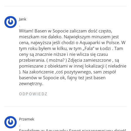
Jank
,
Witam! Basen w Sopocie zaliczam dość często,
mieszkam nie daleko. Największym minusem jest
cena, najwyższa jeśli chodzi o Aquaparki w Polsce. W
tym roku byłem w kilku, w tym „Fala” w Łodzi . Tam
ceny są znacznie niższe i nie wlicza się czasu
przebierania. ( można? ) Zdjęcia zamieszczone , są
pomieszane z obiektami w innej lokalizacji ( nieładnie
). Na zakończenie ,coś pozytywnego, sam zespół
basenów w Sopocie ok, fajny też jest basen
zewnętrzny.
ODPOWIEDZ
Przemek
,
Spędziłem w Aquaparku Sopot niezapomniany dzień!