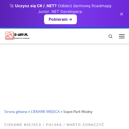
🚀
Uczysz się C# / .NET?
Odbierz darmową Roadmapę
Przejdź do treści
Junior .NET Developera.
×
Pobieram →
Search
Me
Strona główna
»
CIEKAWE MIEJSCA
»
Sopot Park Wodny
CIEKAWE MIEJSCA
POLSKA
WARTO ZOBACZYĆ