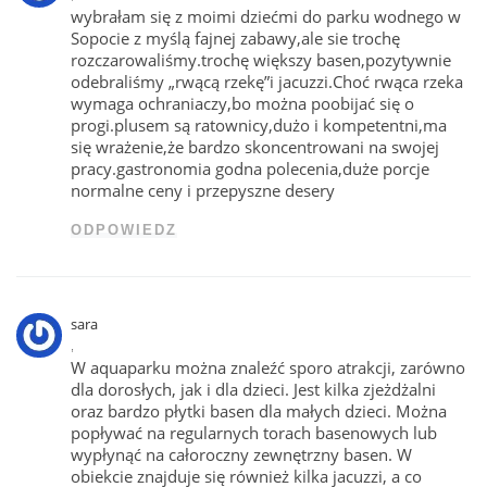
wybrałam się z moimi dziećmi do parku wodnego w
Sopocie z myślą fajnej zabawy,ale sie trochę
rozczarowaliśmy.trochę większy basen,pozytywnie
odebraliśmy „rwącą rzekę”i jacuzzi.Choć rwąca rzeka
wymaga ochraniaczy,bo można poobijać się o
progi.plusem są ratownicy,dużo i kompetentni,ma
się wrażenie,że bardzo skoncentrowani na swojej
pracy.gastronomia godna polecenia,duże porcje
normalne ceny i przepyszne desery
ODPOWIEDZ
sara
,
W aquaparku można znaleźć sporo atrakcji, zarówno
dla dorosłych, jak i dla dzieci. Jest kilka zjeżdżalni
oraz bardzo płytki basen dla małych dzieci. Można
popływać na regularnych torach basenowych lub
wypłynąć na całoroczny zewnętrzny basen. W
obiekcie znajduje się również kilka jacuzzi, a co