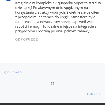
Kręgielnia w kompleksie Aquaparku Sopot to strzał w
dziesiątkę! Po aktywnym dniu spędzonym na
korzystaniu z atrakcji wodnych, świetnie się bawiłem
z przyjaciółmi na torach do kręgli. Atmosfera była
fantastyczna, a nowoczesny sprzęt zapewnił wiele
radości i emocji. To idealne miejsce na integrację z
przyjaciółmi i rodziną po dniu pełnym zabawy.
ODPOWIEDZ
Nawigacja wpisu
Poprzedni wpis
CHICAGO
POWRÓT DO LISTY POSTÓW
Na
TURYN