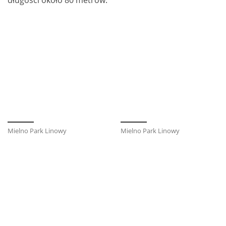
długości około 80 metrów.
Mielno Park Linowy
Mielno Park Linowy