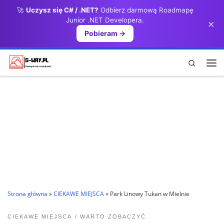
🚀
Uczysz się C# / .NET?
Odbierz darmową Roadmapę
Przejdź do treści
Junior .NET Developera.
×
Pobieram →
Search
Me
Strona główna
»
CIEKAWE MIEJSCA
»
Park Linowy Tukan w Mielnie
CIEKAWE MIEJSCA
WARTO ZOBACZYĆ