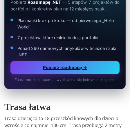
Pobierz
Roadmapę .NET
— 5 etapów, 7 projektów do
portfolio i konkretny plan na 12 miesięcy nauki.
Plan nauki krok po kroku — od pierwszego „Hello
World”
7 projektów, które realnie budują portfolio
Ponad 260 darmowych artykułów w Ścieżce nauki
.NET
Pobierz roadmapę →
Za darmo · bez spamu · wypisujesz się jednym kliknięciem
Trasa łatwa
Trasa dziecięca to 18 przeszkód linowych dla dzieci o
wzroście co najmniej 130 cm. Trasa przebiega 2 metry