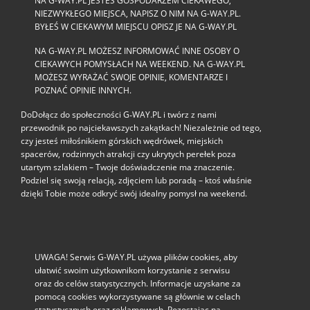
NA G-WAY.PL JESTEŚ GOSPODARZEM CIEKAWEGO,
NIEZWYKŁEGO MIEJSCA, NAPISZ O NIM NA G-WAY.PL.
BYŁEŚ W CIEKAWYM MIEJSCU OPISZ JE NA G-WAY.PL
NA G-WAY.PL MOŻESZ INFORMOWAĆ INNE OSOBY O
CIEKAWYCH POMYSŁACH NA WEEKEND. NA G-WAY.PL
MOŻESZ WYRAŻAĆ SWOJE OPINIE, KOMENTARZE I
POZNAĆ OPINIE INNYCH.
DoDołącz do społeczności G‑WAY.PL i twórz z nami
przewodnik po najciekawszych zakątkach! Niezależnie od tego,
czy jesteś miłośnikiem górskich wędrówek, miejskich
spacerów, rodzinnych atrakcji czy ukrytych perełek poza
utartym szlakiem – Twoje doświadczenie ma znaczenie.
Podziel się swoją relacją, zdjęciem lub poradą – ktoś właśnie
dzięki Tobie może odkryć swój idealny pomysł na weekend.
UWAGA! Serwis G-WAY.PL używa plików cookies, aby
ułatwić swoim użytkownikom korzystanie z serwisu
oraz do celów statystycznych. Informacje uzyskane za
pomocą cookies wykorzystywane są głównie w celach
statystycznych oraz reklamowych. Pozostając na