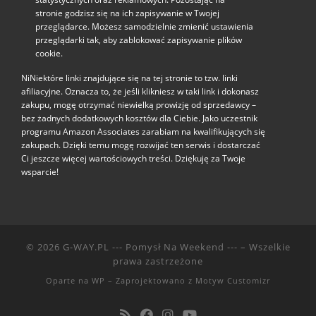
stronie godzisz się na ich zapisywanie w Twojej
przeglądarce. Możesz samodzielnie zmienić ustawienia
przeglądarki tak, aby zablokować zapisywanie plików
cookie.
NiNiektóre linki znajdujące się na tej stronie to tzw. linki
afiliacyjne. Oznacza to, że jeśli klikniesz w taki link i dokonasz
zakupu, mogę otrzymać niewielką prowizję od sprzedawcy –
bez żadnych dodatkowych kosztów dla Ciebie. Jako uczestnik
programu Amazon Associates zarabiam na kwalifikujących się
zakupach. Dzięki temu mogę rozwijać ten serwis i dostarczać
Ci jeszcze więcej wartościowych treści. Dziękuję za Twoje
wsparcie!
© 2026
G-WAY.PL --- Pomysł Na Weekend ---
– Wszelkie
prawa zastrzeżone
Oparte na
WP
– Zaprojektowano z
Motyw Customizr