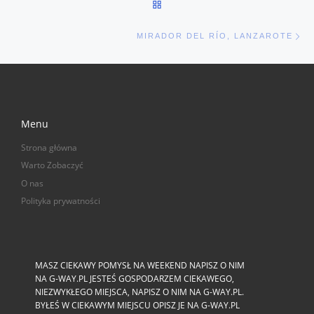
POWRÓT DO LISTY POSTÓW
Na
MIRADOR DEL RÍO, LANZAROTE
Menu
Strona główna
Warto Zobaczyć
O nas
Polityka prywatności
MASZ CIEKAWY POMYSŁ NA WEEKEND NAPISZ O NIM
NA G-WAY.PL JESTEŚ GOSPODARZEM CIEKAWEGO,
NIEZWYKŁEGO MIEJSCA, NAPISZ O NIM NA G-WAY.PL.
BYŁEŚ W CIEKAWYM MIEJSCU OPISZ JE NA G-WAY.PL