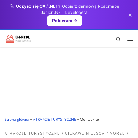
🚀
Uczysz się C# / .NET?
Odbierz darmową Roadmapę
Przejdź do treści
Junior .NET Developera.
×
Pobieram →
Search
Me
Strona główna
»
ATRAKCJE TURYSTYCZNE
»
Montserrat
ATRAKCJE TURYSTYCZNE
CIEKAWE MIEJSCA
MORZE