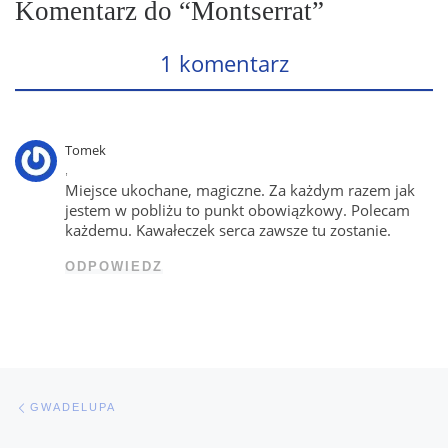
Komentarz do “Montserrat”
1 komentarz
Tomek
,
Miejsce ukochane, magiczne. Za każdym razem jak
jestem w pobliżu to punkt obowiązkowy. Polecam
każdemu. Kawałeczek serca zawsze tu zostanie.
ODPOWIEDZ
Nawigacja wpisu
Poprzedni wpis
GWADELUPA