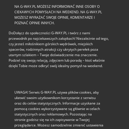
NA G-WAY.PL MOŻESZ INFORMOWAĆ INNE OSOBY O
CIEKAWYCH POMYSŁACH NA WEEKEND. NA G-WAY.PL
MOŻESZ WYRAŻAĆ SWOJE OPINIE, KOMENTARZE I
POZNAĆ OPINIE INNYCH.
DoDołącz do społeczności G‑WAY.PL i twórz z nami
przewodnik po najciekawszych zakątkach! Niezależnie od tego,
czy jesteś miłośnikiem górskich wędrówek, miejskich
spacerów, rodzinnych atrakcji czy ukrytych perełek poza
utartym szlakiem – Twoje doświadczenie ma znaczenie.
Podziel się swoją relacją, zdjęciem lub poradą – ktoś właśnie
dzięki Tobie może odkryć swój idealny pomysł na weekend.
UWAGA! Serwis G-WAY.PL używa plików cookies, aby
ułatwić swoim użytkownikom korzystanie z serwisu
oraz do celów statystycznych. Informacje uzyskane za
pomocą cookies wykorzystywane są głównie w celach
statystycznych oraz reklamowych. Pozostając na
stronie godzisz się na ich zapisywanie w Twojej
przeglądarce. Możesz samodzielnie zmienić ustawienia