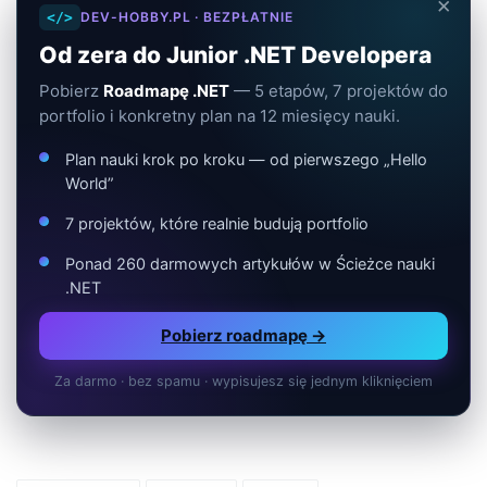
×
</>
DEV-HOBBY.PL · BEZPŁATNIE
Od zera do Junior .NET Developera
Pobierz
Roadmapę .NET
— 5 etapów, 7 projektów do
portfolio i konkretny plan na 12 miesięcy nauki.
Plan nauki krok po kroku — od pierwszego „Hello
World”
7 projektów, które realnie budują portfolio
Ponad 260 darmowych artykułów w Ścieżce nauki
.NET
Pobierz roadmapę →
Za darmo · bez spamu · wypisujesz się jednym kliknięciem