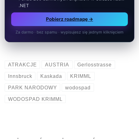
.NET
Pobierz roadmapę →
Za darmo · bez spamu · wypisujesz się jednym kliknięciem
ATRAKCJE
AUSTRIA
Gerlosstrasse
Innsbruck
Kaskada
KRIMML
PARK NARODOWY
wodospad
WODOSPAD KRIMML