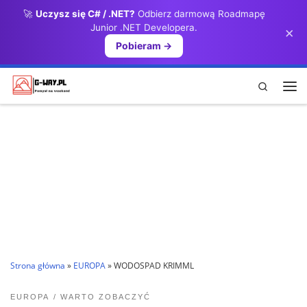
🚀
Uczysz się C# / .NET?
Odbierz darmową Roadmapę
Przejdź do treści
Junior .NET Developera.
×
Pobieram →
Search
Me
Strona główna
»
EUROPA
»
WODOSPAD KRIMML
EUROPA
WARTO ZOBACZYĆ