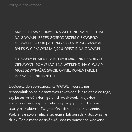
Polityka prywatności
MASZ CIEKAWY POMYSŁ NA WEEKEND NAPISZ O NIM
NA G-WAY.PL JESTEŚ GOSPODARZEM CIEKAWEGO,
NIEZWYKŁEGO MIEJSCA, NAPISZ O NIM NA G-WAY.PL.
BYŁEŚ W CIEKAWYM MIEJSCU OPISZ JE NA G-WAY.PL
NA G-WAY.PL MOŻESZ INFORMOWAĆ INNE OSOBY O
CIEKAWYCH POMYSŁACH NA WEEKEND. NA G-WAY.PL
MOŻESZ WYRAŻAĆ SWOJE OPINIE, KOMENTARZE I
POZNAĆ OPINIE INNYCH.
DoDołącz do społeczności G‑WAY.PL i twórz z nami
przewodnik po najciekawszych zakątkach! Niezależnie od tego,
czy jesteś miłośnikiem górskich wędrówek, miejskich
spacerów, rodzinnych atrakcji czy ukrytych perełek poza
utartym szlakiem – Twoje doświadczenie ma znaczenie.
Podziel się swoją relacją, zdjęciem lub poradą – ktoś właśnie
dzięki Tobie może odkryć swój idealny pomysł na weekend.