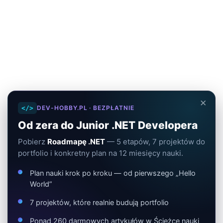
×
</>
DEV-HOBBY.PL · BEZPŁATNIE
Od zera do Junior .NET Developera
Pobierz
Roadmapę .NET
— 5 etapów, 7 projektów do
portfolio i konkretny plan na 12 miesięcy nauki.
Plan nauki krok po kroku — od pierwszego „Hello
World”
7 projektów, które realnie budują portfolio
Ponad 260 darmowych artykułów w Ścieżce nauki