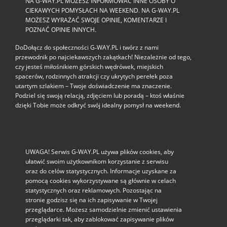
NA G-WAY.PL MOŻESZ INFORMOWAĆ INNE OSOBY O
CIEKAWYCH POMYSŁACH NA WEEKEND. NA G-WAY.PL
MOŻESZ WYRAŻAĆ SWOJE OPINIE, KOMENTARZE I
POZNAĆ OPINIE INNYCH.
DoDołącz do społeczności G‑WAY.PL i twórz z nami
przewodnik po najciekawszych zakątkach! Niezależnie od tego,
czy jesteś miłośnikiem górskich wędrówek, miejskich
spacerów, rodzinnych atrakcji czy ukrytych perełek poza
utartym szlakiem – Twoje doświadczenie ma znaczenie.
Podziel się swoją relacją, zdjęciem lub poradą – ktoś właśnie
dzięki Tobie może odkryć swój idealny pomysł na weekend.
UWAGA! Serwis G-WAY.PL używa plików cookies, aby
ułatwić swoim użytkownikom korzystanie z serwisu
oraz do celów statystycznych. Informacje uzyskane za
pomocą cookies wykorzystywane są głównie w celach
statystycznych oraz reklamowych. Pozostając na
stronie godzisz się na ich zapisywanie w Twojej
przeglądarce. Możesz samodzielnie zmienić ustawienia
przeglądarki tak, aby zablokować zapisywanie plików