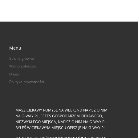
Menu
Strona główna
Warto Zobaczyć
O nas
Polityka prywatności
MASZ CIEKAWY POMYSŁ NA WEEKEND NAPISZ O NIM
NA G-WAY.PL JESTEŚ GOSPODARZEM CIEKAWEGO,
NIEZWYKŁEGO MIEJSCA, NAPISZ O NIM NA G-WAY.PL.
BYŁEŚ W CIEKAWYM MIEJSCU OPISZ JE NA G-WAY.PL