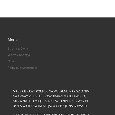
Menu
Strona główna
Warto Zobaczyć
O nas
Polityka prywatności
MASZ CIEKAWY POMYSŁ NA WEEKEND NAPISZ O NIM
NA G-WAY.PL JESTEŚ GOSPODARZEM CIEKAWEGO,
NIEZWYKŁEGO MIEJSCA, NAPISZ O NIM NA G-WAY.PL.
BYŁEŚ W CIEKAWYM MIEJSCU OPISZ JE NA G-WAY.PL
NA G-WAY.PL MOŻESZ INFORMOWAĆ INNE OSOBY O