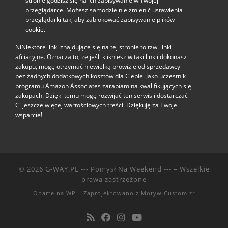
stronie godzisz się na ich zapisywanie w Twojej
przeglądarce. Możesz samodzielnie zmienić ustawienia
przeglądarki tak, aby zablokować zapisywanie plików
cookie.
NiNiektóre linki znajdujące się na tej stronie to tzw. linki
afiliacyjne. Oznacza to, że jeśli klikniesz w taki link i dokonasz
zakupu, mogę otrzymać niewielką prowizję od sprzedawcy –
bez żadnych dodatkowych kosztów dla Ciebie. Jako uczestnik
programu Amazon Associates zarabiam na kwalifikujących się
zakupach. Dzięki temu mogę rozwijać ten serwis i dostarczać
Ci jeszcze więcej wartościowych treści. Dziękuję za Twoje
wsparcie!
© 2026
G-WAY.PL --- Pomysł Na Weekend ---
– Wszelkie
prawa zastrzeżone
Oparte na
WP
– Zaprojektowano z
Motyw Customizr