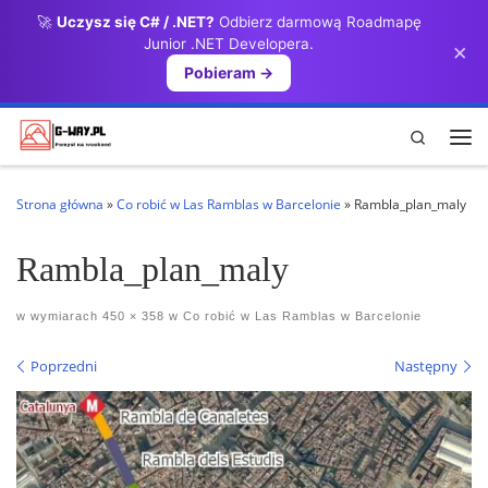
🚀
Uczysz się C# / .NET?
Odbierz darmową Roadmapę
Przejdź do treści
Junior .NET Developera.
×
Pobieram →
Search
Me
Strona główna
»
Co robić w Las Ramblas w Barcelonie
»
Rambla_plan_maly
Rambla_plan_maly
w wymiarach
450 × 358
w
Co robić w Las Ramblas w Barcelonie
Nawigacja po obrazach
Poprzedni
Następny