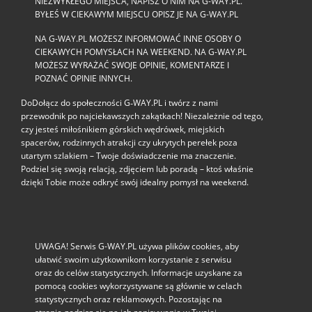
NIEZWYKŁEGO MIEJSCA, NAPISZ O NIM NA G-WAY.PL.
BYŁEŚ W CIEKAWYM MIEJSCU OPISZ JE NA G-WAY.PL
NA G-WAY.PL MOŻESZ INFORMOWAĆ INNE OSOBY O
CIEKAWYCH POMYSŁACH NA WEEKEND. NA G-WAY.PL
MOŻESZ WYRAŻAĆ SWOJE OPINIE, KOMENTARZE I
POZNAĆ OPINIE INNYCH.
DoDołącz do społeczności G‑WAY.PL i twórz z nami
przewodnik po najciekawszych zakątkach! Niezależnie od tego,
czy jesteś miłośnikiem górskich wędrówek, miejskich
spacerów, rodzinnych atrakcji czy ukrytych perełek poza
utartym szlakiem – Twoje doświadczenie ma znaczenie.
Podziel się swoją relacją, zdjęciem lub poradą – ktoś właśnie
dzięki Tobie może odkryć swój idealny pomysł na weekend.
UWAGA! Serwis G-WAY.PL używa plików cookies, aby
ułatwić swoim użytkownikom korzystanie z serwisu
oraz do celów statystycznych. Informacje uzyskane za
pomocą cookies wykorzystywane są głównie w celach
statystycznych oraz reklamowych. Pozostając na