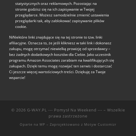
statystycznych oraz reklamowych. Pozostając na
stronie godzisz się na ich zapisywanie w Twojej
przeglądarce. Możesz samodzielnie zmienić ustawienia
przeglądarki tak, aby zablokować zapisywanie plików
cookie.
NiNiektóre linki znajdujące się na tej stronie to tzw. linki
afiliacyjne. Oznacza to, że jeśli klikniesz w taki link i dokonasz
zakupu, mogę otrzymać niewielką prowizję od sprzedawcy –
bez żadnych dodatkowych kosztów dla Ciebie. Jako uczestnik
programu Amazon Associates zarabiam na kwalifikujących się
zakupach. Dzięki temu mogę rozwijać ten serwis i dostarczać
Ci jeszcze więcej wartościowych treści. Dziękuję za Twoje
wsparcie!
© 2026
G-WAY.PL --- Pomysł Na Weekend ---
– Wszelkie
prawa zastrzeżone
Oparte na
WP
– Zaprojektowano z
Motyw Customizr