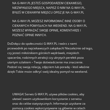
NA G-WAY.PL JESTEŚ GOSPODARZEM CIEKAWEGO,
NIEZWYKŁEGO MIEJSCA, NAPISZ O NIM NA G-WAY.PL.
BYŁEŚ W CIEKAWYM MIEJSCU OPISZ JE NA G-WAY.PL
NA G-WAY.PL MOŻESZ INFORMOWAĆ INNE OSOBY O
CIEKAWYCH POMYSŁACH NA WEEKEND. NA G-WAY.PL
MOŻESZ WYRAŻAĆ SWOJE OPINIE, KOMENTARZE I
POZNAĆ OPINIE INNYCH.
DoDołącz do społeczności G‑WAY.PL i twórz z nami
przewodnik po najciekawszych zakątkach! Niezależnie od tego,
czy jesteś miłośnikiem górskich wędrówek, miejskich
spacerów, rodzinnych atrakcji czy ukrytych perełek poza
utartym szlakiem – Twoje doświadczenie ma znaczenie.
Podziel się swoją relacją, zdjęciem lub poradą – ktoś właśnie
dzięki Tobie może odkryć swój idealny pomysł na weekend.
UWAGA! Serwis G-WAY.PL używa plików cookies, aby
ułatwić swoim użytkownikom korzystanie z serwisu
oraz do celów statystycznych. Informacje uzyskane za
pomocą cookies wykorzystywane są głównie w celach