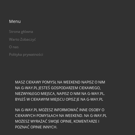
Menu
Strona główna
Warto Zobaczyć
O nas
Polityka prywatności
MASZ CIEKAWY POMYSŁ NA WEEKEND NAPISZ O NIM
NA G-WAY.PL JESTEŚ GOSPODARZEM CIEKAWEGO,
NIEZWYKŁEGO MIEJSCA, NAPISZ O NIM NA G-WAY.PL.
BYŁEŚ W CIEKAWYM MIEJSCU OPISZ JE NA G-WAY.PL
NA G-WAY.PL MOŻESZ INFORMOWAĆ INNE OSOBY O
CIEKAWYCH POMYSŁACH NA WEEKEND. NA G-WAY.PL
MOŻESZ WYRAŻAĆ SWOJE OPINIE, KOMENTARZE I
POZNAĆ OPINIE INNYCH.