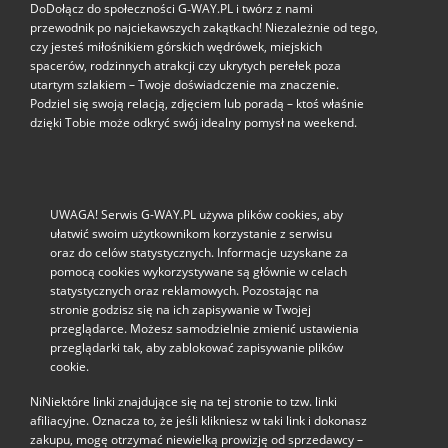
DoDołącz do społeczności G‑WAY.PL i twórz z nami
przewodnik po najciekawszych zakątkach! Niezależnie od tego,
czy jesteś miłośnikiem górskich wędrówek, miejskich
spacerów, rodzinnych atrakcji czy ukrytych perełek poza
utartym szlakiem – Twoje doświadczenie ma znaczenie.
Podziel się swoją relacją, zdjęciem lub poradą – ktoś właśnie
dzięki Tobie może odkryć swój idealny pomysł na weekend.
UWAGA! Serwis G-WAY.PL używa plików cookies, aby
ułatwić swoim użytkownikom korzystanie z serwisu
oraz do celów statystycznych. Informacje uzyskane za
pomocą cookies wykorzystywane są głównie w celach
statystycznych oraz reklamowych. Pozostając na
stronie godzisz się na ich zapisywanie w Twojej
przeglądarce. Możesz samodzielnie zmienić ustawienia
przeglądarki tak, aby zablokować zapisywanie plików
cookie.
NiNiektóre linki znajdujące się na tej stronie to tzw. linki
afiliacyjne. Oznacza to, że jeśli klikniesz w taki link i dokonasz
zakupu, mogę otrzymać niewielką prowizję od sprzedawcy –