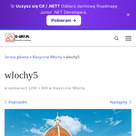
🚀
Uczysz się C# / .NET?
Odbierz darmową Roadmapę
Przejdź do treści
Junior .NET Developera.
×
Pobieram →
Search
Me
Strona główna
»
Klasyczne Włochy
»
wlochy5
wlochy5
w wymiarach
1200 × 800
w
Klasyczne Włochy
Nawigacja po obrazach
Poprzedni
Następny