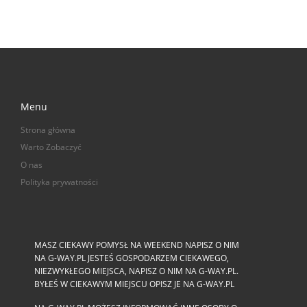
Menu
Strona główna
Warto Zobaczyć
O nas
Polityka prywatności
MASZ CIEKAWY POMYSŁ NA WEEKEND NAPISZ O NIM
NA G-WAY.PL JESTEŚ GOSPODARZEM CIEKAWEGO,
NIEZWYKŁEGO MIEJSCA, NAPISZ O NIM NA G-WAY.PL.
BYŁEŚ W CIEKAWYM MIEJSCU OPISZ JE NA G-WAY.PL