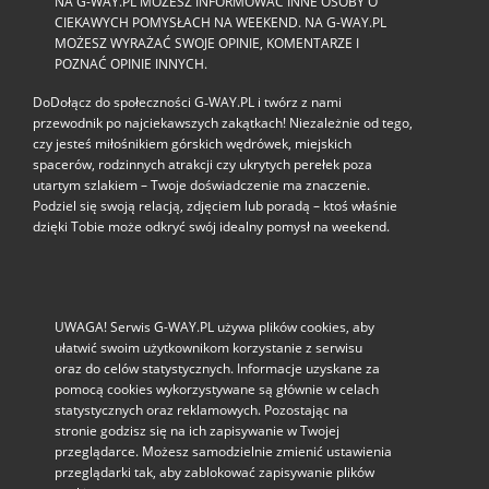
NA G-WAY.PL MOŻESZ INFORMOWAĆ INNE OSOBY O
CIEKAWYCH POMYSŁACH NA WEEKEND. NA G-WAY.PL
MOŻESZ WYRAŻAĆ SWOJE OPINIE, KOMENTARZE I
POZNAĆ OPINIE INNYCH.
DoDołącz do społeczności G‑WAY.PL i twórz z nami
przewodnik po najciekawszych zakątkach! Niezależnie od tego,
czy jesteś miłośnikiem górskich wędrówek, miejskich
spacerów, rodzinnych atrakcji czy ukrytych perełek poza
utartym szlakiem – Twoje doświadczenie ma znaczenie.
Podziel się swoją relacją, zdjęciem lub poradą – ktoś właśnie
dzięki Tobie może odkryć swój idealny pomysł na weekend.
UWAGA! Serwis G-WAY.PL używa plików cookies, aby
ułatwić swoim użytkownikom korzystanie z serwisu
oraz do celów statystycznych. Informacje uzyskane za
pomocą cookies wykorzystywane są głównie w celach
statystycznych oraz reklamowych. Pozostając na
stronie godzisz się na ich zapisywanie w Twojej
przeglądarce. Możesz samodzielnie zmienić ustawienia
przeglądarki tak, aby zablokować zapisywanie plików