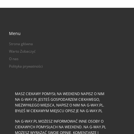
Menu
Strona główna
Warto Zobaczyć
O nas
Polityka prywatności
MASZ CIEKAWY POMYSŁ NA WEEKEND NAPISZ O NIM
NA G-WAY.PL JESTEŚ GOSPODARZEM CIEKAWEGO,
NIEZWYKŁEGO MIEJSCA, NAPISZ O NIM NA G-WAY.PL.
BYŁEŚ W CIEKAWYM MIEJSCU OPISZ JE NA G-WAY.PL
NA G-WAY.PL MOŻESZ INFORMOWAĆ INNE OSOBY O
CIEKAWYCH POMYSŁACH NA WEEKEND. NA G-WAY.PL
MOŻESZ WYRAŻAĆ SWOJE OPINIE, KOMENTARZE I