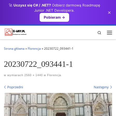
🚀
Uczysz się C# / .NET?
Odbierz darmową Roadmapę
Przejdź do treści
Junior .NET Developera.
×
Pobieram →
Search
Me
Strona główna
»
Florencja
»
20230722_093441-1
20230722_093441-1
w wymiarach
2560 × 1440
w
Florencja
Nawigacja po obrazach
Poprzedni
Następny