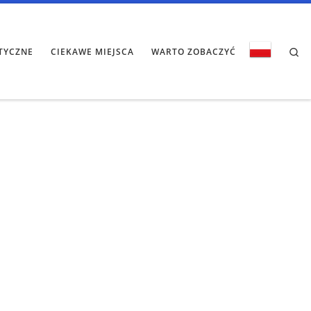
Se
TYCZNE
CIEKAWE MIEJSCA
WARTO ZOBACZYĆ