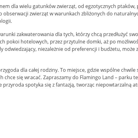
em dla wielu gatunków zwierząt, od egzotycznych ptaków, prz
 obserwacji zwierząt w warunkach zbliżonych do naturalnych,
logii.
unki zakwaterowania dla tych, którzy chcą przedłużyć swo
h pokoi hotelowych, przez przytulne domki, aż po możliw
odwiedzający, niezależnie od preferencji i budżetu, może z
zygoda dla całej rodziny. To miejsce, gdzie wspólne chwile 
h chce się wracać. Zapraszamy do Flamingo Land – parku tem
e przyroda spotyka się z fantazją, tworząc niepowtarzalną at