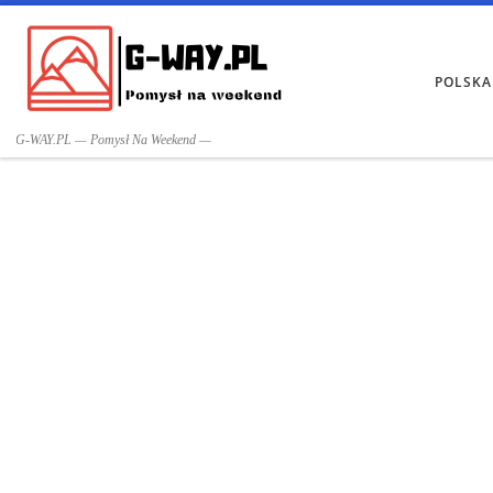
Przejdź do treści
POLSKA
G-WAY.PL — Pomysł Na Weekend —