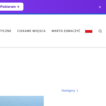
×
Pobieram →
Se
TYCZNE
CIEKAWE MIEJSCA
WARTO ZOBACZYĆ
Następny