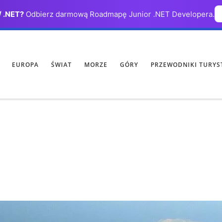
/ .NET?
Odbierz darmową Roadmapę Junior .NET Developera.
EUROPA
ŚWIAT
MORZE
GÓRY
PRZEWODNIKI TURYS