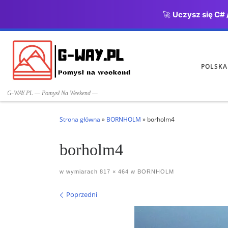
🚀
Uczysz się C# 
Przejdź do treści
POLSKA
G-WAY.PL — Pomysł Na Weekend —
Strona główna
»
BORNHOLM
»
borholm4
borholm4
w wymiarach
817 × 464
w
BORNHOLM
Nawigacja po obrazach
Poprzedni