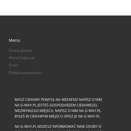
Menu
Strona główna
Warto Zobaczyć
O nas
Polityka prywatności
MASZ CIEKAWY POMYSŁ NA WEEKEND NAPISZ O NIM
NA G-WAY.PL JESTEŚ GOSPODARZEM CIEKAWEGO,
NIEZWYKŁEGO MIEJSCA, NAPISZ O NIM NA G-WAY.PL.
BYŁEŚ W CIEKAWYM MIEJSCU OPISZ JE NA G-WAY.PL
NA G-WAY.PL MOŻESZ INFORMOWAĆ INNE OSOBY O