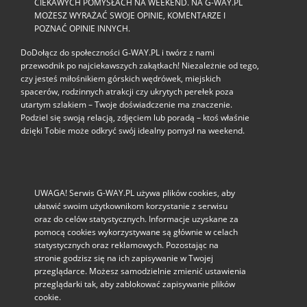
CIEKAWYCH POMYSŁACH NA WEEKEND. NA G-WAY.PL
MOŻESZ WYRAŻAĆ SWOJE OPINIE, KOMENTARZE I
POZNAĆ OPINIE INNYCH.
DoDołącz do społeczności G‑WAY.PL i twórz z nami
przewodnik po najciekawszych zakątkach! Niezależnie od tego,
czy jesteś miłośnikiem górskich wędrówek, miejskich
spacerów, rodzinnych atrakcji czy ukrytych perełek poza
utartym szlakiem – Twoje doświadczenie ma znaczenie.
Podziel się swoją relacją, zdjęciem lub poradą – ktoś właśnie
dzięki Tobie może odkryć swój idealny pomysł na weekend.
UWAGA! Serwis G-WAY.PL używa plików cookies, aby
ułatwić swoim użytkownikom korzystanie z serwisu
oraz do celów statystycznych. Informacje uzyskane za
pomocą cookies wykorzystywane są głównie w celach
statystycznych oraz reklamowych. Pozostając na
stronie godzisz się na ich zapisywanie w Twojej
przeglądarce. Możesz samodzielnie zmienić ustawienia
przeglądarki tak, aby zablokować zapisywanie plików
cookie.