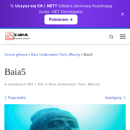
🚀
Uczysz się C# / .NET?
Odbierz darmową Roadmapę
Przejdź do treści
Junior .NET Developera.
×
Pobieram →
Search
Me
Strona główna
»
Baia Underwater Park, Włochy
»
Baia5
Baia5
w wymiarach
964 × 602
w
Baia Underwater Park, Włochy
Nawigacja po obrazach
Poprzedni
Następny