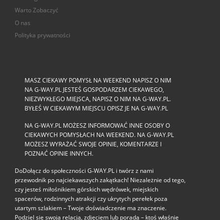
Warto Zobaczyć
O nas
Polityka prywatności
MASZ CIEKAWY POMYSŁ NA WEEKEND NAPISZ O NIM
NA G-WAY.PL JESTEŚ GOSPODARZEM CIEKAWEGO,
NIEZWYKŁEGO MIEJSCA, NAPISZ O NIM NA G-WAY.PL.
BYŁEŚ W CIEKAWYM MIEJSCU OPISZ JE NA G-WAY.PL
NA G-WAY.PL MOŻESZ INFORMOWAĆ INNE OSOBY O
CIEKAWYCH POMYSŁACH NA WEEKEND. NA G-WAY.PL
MOŻESZ WYRAŻAĆ SWOJE OPINIE, KOMENTARZE I
POZNAĆ OPINIE INNYCH.
DoDołącz do społeczności G‑WAY.PL i twórz z nami
przewodnik po najciekawszych zakątkach! Niezależnie od tego,
czy jesteś miłośnikiem górskich wędrówek, miejskich
spacerów, rodzinnych atrakcji czy ukrytych perełek poza
utartym szlakiem – Twoje doświadczenie ma znaczenie.
Podziel się swoją relacją, zdjęciem lub poradą – ktoś właśnie