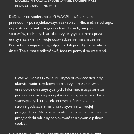
MOŻESZ WYRAŻAĆ SWOJE OPINIE, KOMENTARZE I
POZNAĆ OPINIE INNYCH.
DoDołącz do społeczności G‑WAY.PL i twórz z nami
przewodnik po najciekawszych zakątkach! Niezależnie od tego,
czy jesteś miłośnikiem górskich wędrówek, miejskich
spacerów, rodzinnych atrakcji czy ukrytych perełek poza
utartym szlakiem – Twoje doświadczenie ma znaczenie.
Podziel się swoją relacją, zdjęciem lub poradą – ktoś właśnie
dzięki Tobie może odkryć swój idealny pomysł na weekend.
UWAGA! Serwis G-WAY.PL używa plików cookies, aby
ułatwić swoim użytkownikom korzystanie z serwisu
oraz do celów statystycznych. Informacje uzyskane za
pomocą cookies wykorzystywane są głównie w celach
statystycznych oraz reklamowych. Pozostając na
stronie godzisz się na ich zapisywanie w Twojej
przeglądarce. Możesz samodzielnie zmienić ustawienia
przeglądarki tak, aby zablokować zapisywanie plików
cookie.
NiNiektóre linki znajdujące się na tej stronie to tzw. linki