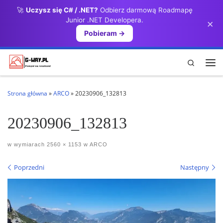
🚀
Uczysz się C# / .NET?
Odbierz darmową Roadmapę
Przejdź do treści
Junior .NET Developera.
×
Pobieram →
Search
Me
Strona główna
»
ARCO
»
20230906_132813
20230906_132813
w wymiarach
2560 × 1153
w
ARCO
Nawigacja po obrazach
Poprzedni
Następny