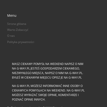
Menu
Strona główna
Warto Zobaczyć
O nas
Polityka prywatności
MASZ CIEKAWY POMYSŁ NA WEEKEND NAPISZ O NIM
NA G-WAY.PL JESTEŚ GOSPODARZEM CIEKAWEGO,
NIEZWYKŁEGO MIEJSCA, NAPISZ O NIM NA G-WAY.PL.
BYŁEŚ W CIEKAWYM MIEJSCU OPISZ JE NA G-WAY.PL
NA G-WAY.PL MOŻESZ INFORMOWAĆ INNE OSOBY O
CIEKAWYCH POMYSŁACH NA WEEKEND. NA G-WAY.PL
MOŻESZ WYRAŻAĆ SWOJE OPINIE, KOMENTARZE I
POZNAĆ OPINIE INNYCH.