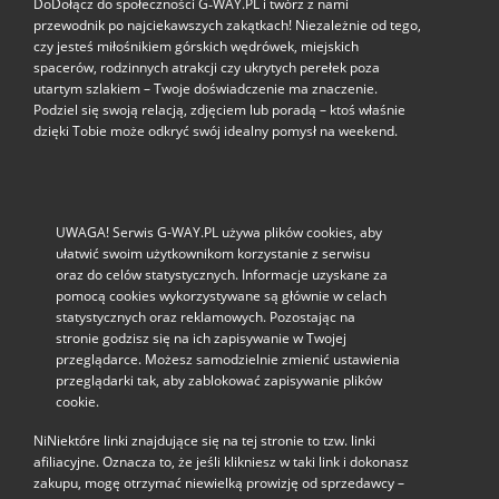
DoDołącz do społeczności G‑WAY.PL i twórz z nami
przewodnik po najciekawszych zakątkach! Niezależnie od tego,
czy jesteś miłośnikiem górskich wędrówek, miejskich
spacerów, rodzinnych atrakcji czy ukrytych perełek poza
utartym szlakiem – Twoje doświadczenie ma znaczenie.
Podziel się swoją relacją, zdjęciem lub poradą – ktoś właśnie
dzięki Tobie może odkryć swój idealny pomysł na weekend.
UWAGA! Serwis G-WAY.PL używa plików cookies, aby
ułatwić swoim użytkownikom korzystanie z serwisu
oraz do celów statystycznych. Informacje uzyskane za
pomocą cookies wykorzystywane są głównie w celach
statystycznych oraz reklamowych. Pozostając na
stronie godzisz się na ich zapisywanie w Twojej
przeglądarce. Możesz samodzielnie zmienić ustawienia
przeglądarki tak, aby zablokować zapisywanie plików
cookie.
NiNiektóre linki znajdujące się na tej stronie to tzw. linki
afiliacyjne. Oznacza to, że jeśli klikniesz w taki link i dokonasz
zakupu, mogę otrzymać niewielką prowizję od sprzedawcy –