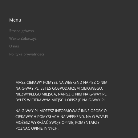
Menu
Strona główna
Warto Zobaczyć
O nas
Polityka prywatności
MASZ CIEKAWY POMYSŁ NA WEEKEND NAPISZ O NIM
NA G-WAY.PL JESTEŚ GOSPODARZEM CIEKAWEGO,
NIEZWYKŁEGO MIEJSCA, NAPISZ O NIM NA G-WAY.PL.
BYŁEŚ W CIEKAWYM MIEJSCU OPISZ JE NA G-WAY.PL
NA G-WAY.PL MOŻESZ INFORMOWAĆ INNE OSOBY O
CIEKAWYCH POMYSŁACH NA WEEKEND. NA G-WAY.PL
MOŻESZ WYRAŻAĆ SWOJE OPINIE, KOMENTARZE I
POZNAĆ OPINIE INNYCH.