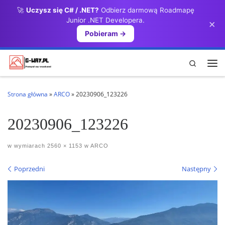
🚀
Uczysz się C# / .NET?
Odbierz darmową Roadmapę
Przejdź do treści
Junior .NET Developera.
×
Pobieram →
Search
Me
Strona główna
»
ARCO
»
20230906_123226
20230906_123226
w wymiarach
2560 × 1153
w
ARCO
Nawigacja po obrazach
Poprzedni
Następny