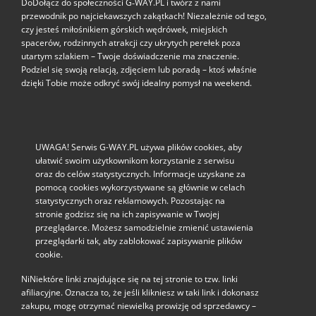
DoDołącz do społeczności G‑WAY.PL i twórz z nami
przewodnik po najciekawszych zakątkach! Niezależnie od tego,
czy jesteś miłośnikiem górskich wędrówek, miejskich
spacerów, rodzinnych atrakcji czy ukrytych perełek poza
utartym szlakiem – Twoje doświadczenie ma znaczenie.
Podziel się swoją relacją, zdjęciem lub poradą – ktoś właśnie
dzięki Tobie może odkryć swój idealny pomysł na weekend.
UWAGA! Serwis G-WAY.PL używa plików cookies, aby
ułatwić swoim użytkownikom korzystanie z serwisu
oraz do celów statystycznych. Informacje uzyskane za
pomocą cookies wykorzystywane są głównie w celach
statystycznych oraz reklamowych. Pozostając na
stronie godzisz się na ich zapisywanie w Twojej
przeglądarce. Możesz samodzielnie zmienić ustawienia
przeglądarki tak, aby zablokować zapisywanie plików
cookie.
NiNiektóre linki znajdujące się na tej stronie to tzw. linki
afiliacyjne. Oznacza to, że jeśli klikniesz w taki link i dokonasz
zakupu, mogę otrzymać niewielką prowizję od sprzedawcy –