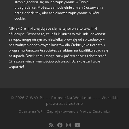
stronie godzisz się na ich zapisywanie w Twojej
przeglądarce. Możesz samodzielnie zmienić ustawienia
przeglądarki tak, aby zablokować zapisywanie plików
cookie.
NiNiektóre linki znajdujące się na tej stronie to tzw. linki
afiliacyjne. Oznacza to, że jeśli klikniesz w taki link i dokonasz
zakupu, mogę otrzymać niewielką prowizję od sprzedawcy –
bez żadnych dodatkowych kosztów dla Ciebie. Jako uczestnik
programu Amazon Associates zarabiam na kwalifikujących się
zakupach. Dzięki temu mogę rozwijać ten serwis i dostarczać
Ci jeszcze więcej wartościowych treści. Dziękuję za Twoje
wsparcie!
© 2026
G-WAY.PL --- Pomysł Na Weekend ---
– Wszelkie
prawa zastrzeżone
Oparte na
WP
– Zaprojektowano z
Motyw Customizr