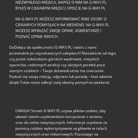
NIEZWYKŁEGO MIEJSCA, NAPISZ O NIM NA G-WAY.PL.
BYŁEŚ W CIEKAWYM MIEJSCU OPISZ JE NA G-WAY.PL
NA G-WAY.PL MOŻESZ INFORMOWAĆ INNE OSOBY O
CIEKAWYCH POMYSŁACH NA WEEKEND. NA G-WAY.PL
MOŻESZ WYRAŻAĆ SWOJE OPINIE, KOMENTARZE I
POZNAĆ OPINIE INNYCH.
DoDołącz do społeczności G‑WAY.PL i twórz z nami
przewodnik po najciekawszych zakątkach! Niezależnie od tego,
czy jesteś miłośnikiem górskich wędrówek, miejskich
spacerów, rodzinnych atrakcji czy ukrytych perełek poza
utartym szlakiem – Twoje doświadczenie ma znaczenie.
Podziel się swoją relacją, zdjęciem lub poradą – ktoś właśnie
dzięki Tobie może odkryć swój idealny pomysł na weekend.
UWAGA! Serwis G-WAY.PL używa plików cookies, aby
ułatwić swoim użytkownikom korzystanie z serwisu
oraz do celów statystycznych. Informacje uzyskane za
pomocą cookies wykorzystywane są głównie w celach
statystycznych oraz reklamowych. Pozostając na