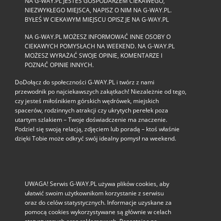
NA G-WAY.PL JESTEŚ GOSPODARZEM CIEKAWEGO,
NIEZWYKŁEGO MIEJSCA, NAPISZ O NIM NA G-WAY.PL.
BYŁEŚ W CIEKAWYM MIEJSCU OPISZ JE NA G-WAY.PL
NA G-WAY.PL MOŻESZ INFORMOWAĆ INNE OSOBY O
CIEKAWYCH POMYSŁACH NA WEEKEND. NA G-WAY.PL
MOŻESZ WYRAŻAĆ SWOJE OPINIE, KOMENTARZE I
POZNAĆ OPINIE INNYCH.
DoDołącz do społeczności G‑WAY.PL i twórz z nami
przewodnik po najciekawszych zakątkach! Niezależnie od tego,
czy jesteś miłośnikiem górskich wędrówek, miejskich
spacerów, rodzinnych atrakcji czy ukrytych perełek poza
utartym szlakiem – Twoje doświadczenie ma znaczenie.
Podziel się swoją relacją, zdjęciem lub poradą – ktoś właśnie
dzięki Tobie może odkryć swój idealny pomysł na weekend.
UWAGA! Serwis G-WAY.PL używa plików cookies, aby
ułatwić swoim użytkownikom korzystanie z serwisu
oraz do celów statystycznych. Informacje uzyskane za
pomocą cookies wykorzystywane są głównie w celach