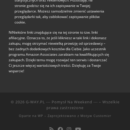
statystycznych oraz reklamowych. Pozostając na
stronie godzisz się na ich zapisywanie w Twojej
przeglądarce. Możesz samodzielnie zmienić ustawienia
przeglądarki tak, aby zablokować zapisywanie plików
cookie.
NiNiektóre linki znajdujące się na tej stronie to tzw. linki
afiliacyjne. Oznacza to, że jeśli klikniesz w taki link i dokonasz
zakupu, mogę otrzymać niewielką prowizję od sprzedawcy –
bez żadnych dodatkowych kosztów dla Ciebie. Jako uczestnik
programu Amazon Associates zarabiam na kwalifikujących się
zakupach. Dzięki temu mogę rozwijać ten serwis i dostarczać
Ci jeszcze więcej wartościowych treści. Dziękuję za Twoje
wsparcie!
© 2026
G-WAY.PL --- Pomysł Na Weekend ---
– Wszelkie
prawa zastrzeżone
Oparte na
WP
– Zaprojektowano z
Motyw Customizr