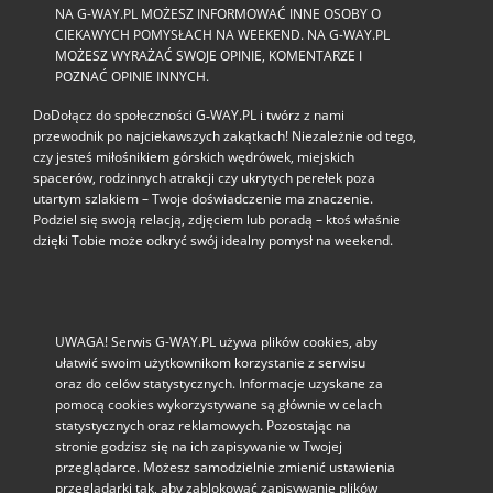
NA G-WAY.PL MOŻESZ INFORMOWAĆ INNE OSOBY O
CIEKAWYCH POMYSŁACH NA WEEKEND. NA G-WAY.PL
MOŻESZ WYRAŻAĆ SWOJE OPINIE, KOMENTARZE I
POZNAĆ OPINIE INNYCH.
DoDołącz do społeczności G‑WAY.PL i twórz z nami
przewodnik po najciekawszych zakątkach! Niezależnie od tego,
czy jesteś miłośnikiem górskich wędrówek, miejskich
spacerów, rodzinnych atrakcji czy ukrytych perełek poza
utartym szlakiem – Twoje doświadczenie ma znaczenie.
Podziel się swoją relacją, zdjęciem lub poradą – ktoś właśnie
dzięki Tobie może odkryć swój idealny pomysł na weekend.
UWAGA! Serwis G-WAY.PL używa plików cookies, aby
ułatwić swoim użytkownikom korzystanie z serwisu
oraz do celów statystycznych. Informacje uzyskane za
pomocą cookies wykorzystywane są głównie w celach
statystycznych oraz reklamowych. Pozostając na
stronie godzisz się na ich zapisywanie w Twojej
przeglądarce. Możesz samodzielnie zmienić ustawienia
przeglądarki tak, aby zablokować zapisywanie plików