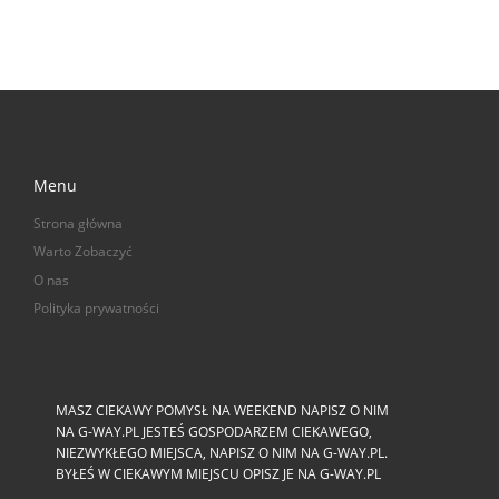
Menu
Strona główna
Warto Zobaczyć
O nas
Polityka prywatności
MASZ CIEKAWY POMYSŁ NA WEEKEND NAPISZ O NIM
NA G-WAY.PL JESTEŚ GOSPODARZEM CIEKAWEGO,
NIEZWYKŁEGO MIEJSCA, NAPISZ O NIM NA G-WAY.PL.
BYŁEŚ W CIEKAWYM MIEJSCU OPISZ JE NA G-WAY.PL