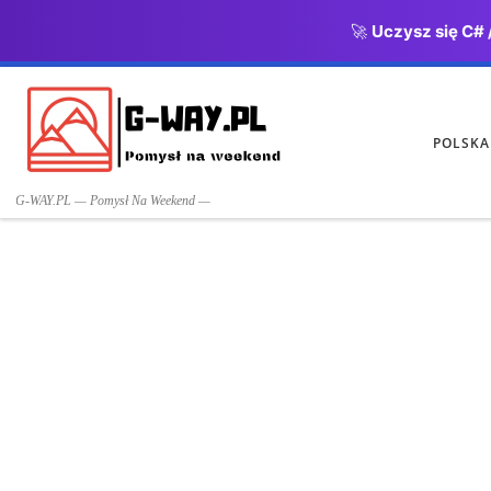
🚀
Uczysz się C# 
Przejdź do treści
POLSKA
G-WAY.PL — Pomysł Na Weekend —