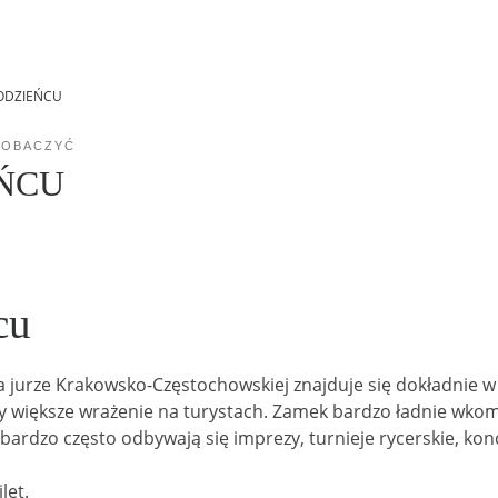
ODZIEŃCU
ZOBACZYĆ
ŃCU
cu
 jurze Krakowsko-Częstochowskiej znajduje się dokładnie 
yby większe wrażenie na turystach. Zamek bardzo ładnie wk
bardzo często odbywają się imprezy, turnieje rycerskie, konc
let.