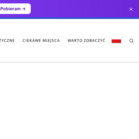
×
Pobieram →
Se
TYCZNE
CIEKAWE MIEJSCA
WARTO ZOBACZYĆ