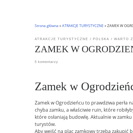
Strona główna
»
ATRAKCJE TURYSTYCZNE
»
ZAMEK W OGR
ATRAKCJE TURYSTYCZNE
POLSKA
WARTO 
ZAMEK W OGRODZIE
5 komentarzy
Zamek w Ogrodzień
Zamek w Ogrodzieńcu to prawdziwa perła na
chyba zamku, a właściwie ruin, które robił
które osłaniają budowlę. Aktualnie w zamku 
turystów.
Aby wejść na plac zamkowy trzeba zakupić bi